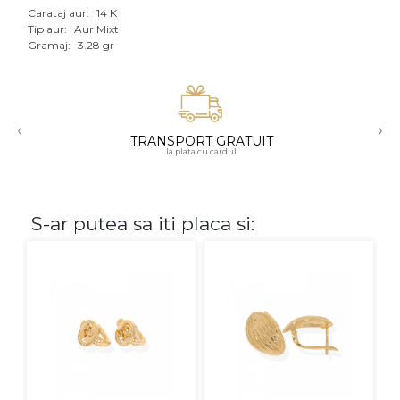
Carataj aur:
14 K
Aur mixt
Tip aur:
Aur Mixt
Gramaj:
3.28 gr
CARATAJ
14K
‹
›
18K
TRANSPORT GRATUIT
la plata cu cardul
22K
PIATRA
S-ar putea sa iti placa si:
Fara pietre
Cu pietre
Diamante