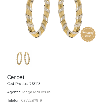
Inele
PIAT
Bratari
Cu 
Coliere
Dia
Lanturi
Pandantive
Accesorii
BIJUTERII COPII
Vezi toate
Inele
Cercei
Cercei
Cod Produs:
763113
Bratari
Coliere
Agentia:
Mega Mall Insula
Lanturi
Telefon:
0372287919
Pandantive