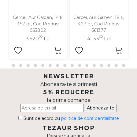
Cercei, Aur Galben, 14 k,
Cercei, Aur Galben, 18 k,
C
3.57 gr, Cod Produs:
3.27 gr, Cod Produs:
563802
561377
00
00
3.520
Lei
4.133
Lei
NEWSLETTER
Aboneaza-te si primesti
5% REDUCERE
la prima comanda
Aboneaza-te
Sunt de acord cu
politica de confidentialitate
TEZAUR SHOP
Descarca aplicatia