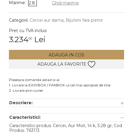
Mărime:
2.8
Ghid marime
DIAMANTE
Vezi toate
Categorii:
Cercei aur dama
,
Bijuterii fara pietre
Inele
Preț cu TVA inclus:
Cercei
3.234
Lei
00
Bratari
ADAUGA IN COS
Coliere
ADAUGA LA FAVORITE
Lanturi
Pandantive
Plaseaza comanda astazi si ai:
Accesorii
1. Livrare la EASYBOX / FANBOX-ul cel mai apropiat de tine
2. Livrare prin curier
TIP METAL
Descriere:
Aur galben
Caracteristici:
Aur alb
Caracteristici produs: Cercei, Aur Mixt, 14 k, 3.28 gr, Cod
Aur roz
Produs: 763113