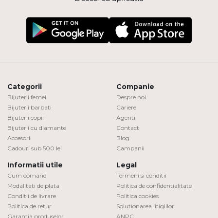
Categorii
Companie
Bijuterii femei
Despre noi
Bijuterii barbati
Cariere
Bijuterii copii
Agentii
Bijuterii cu diamante
Contact
Accesorii
Blog
Cadouri sub 500 lei
Campanii
Informatii utile
Legal
Cum comand
Termeni si conditii
Modalitati de plata
Politica de confidentialitate
Conditii de livrare
Politica cookies
Politica de retur
Solutionarea litigiilor
Garantia produselor
ANPC