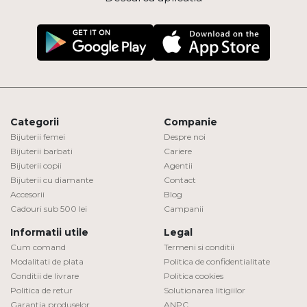
Categorii
Companie
Bijuterii femei
Despre noi
Bijuterii barbati
Cariere
Bijuterii copii
Agentii
Bijuterii cu diamante
Contact
Accesorii
Blog
Cadouri sub 500 lei
Campanii
Informatii utile
Legal
Cum comand
Termeni si conditii
Modalitati de plata
Politica de confidentialitate
Conditii de livrare
Politica cookies
Politica de retur
Solutionarea litigiilor
Garantia produselor
ANPC