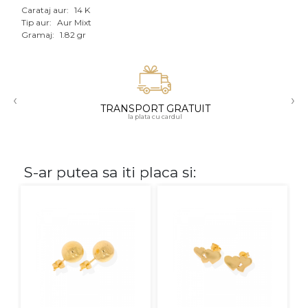
Carataj aur:
14 K
Aur mixt
Tip aur:
Aur Mixt
Gramaj:
1.82 gr
CARATAJ
14K
‹
›
18K
TRANSPORT GRATUIT
la plata cu cardul
22K
PIATRA
S-ar putea sa iti placa si:
Fara pietre
Cu pietre
Diamante