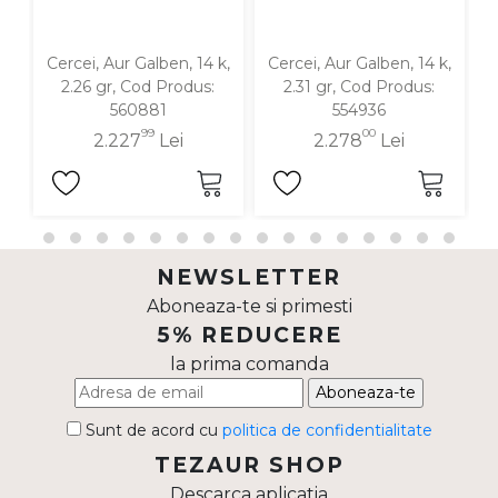
Cercei, Aur Galben, 14 k,
Cercei, Aur Galben, 14 k,
C
2.26 gr, Cod Produs:
2.31 gr, Cod Produs:
560881
554936
99
00
2.227
Lei
2.278
Lei
NEWSLETTER
Aboneaza-te si primesti
5% REDUCERE
la prima comanda
Aboneaza-te
Sunt de acord cu
politica de confidentialitate
TEZAUR SHOP
Descarca aplicatia