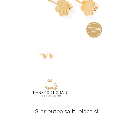
Vezi toate bijuteriile pentru femei
Inele
PIAT
Bratari
Cu 
Coliere
Dia
Lanturi
Pandantive
Accesorii
BIJUTERII COPII
Vezi toate
Inele
Cercei
Bratari
TRANSPORT GRATUIT
la plata cu cardul
Coliere
Lanturi
S-ar putea sa iti placa si:
Pandantive