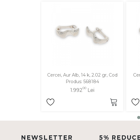
DIAMANTE
Vezi toate
Inele
Cercei
Bratari
Coliere
Lanturi
Cercei, Aur Alb, 14 k, 2.02 gr, Cod
Cer
Pandantive
Produs: 568184
Accesorii
00
1.992
Lei
TIP METAL
Aur galben
Aur alb
NEWSLETTER
5% REDUC
Aur roz