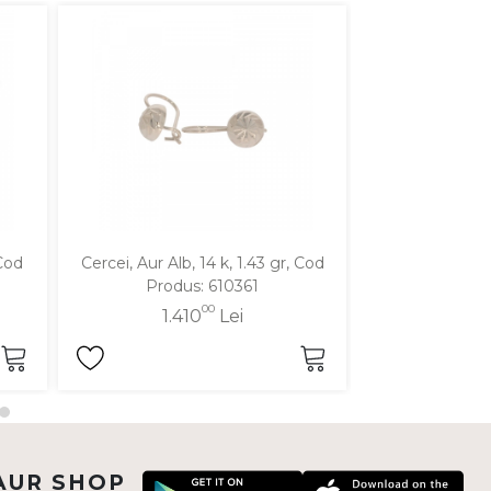
 Cod
Cercei, Aur Alb, 14 k, 1.43 gr, Cod
Cercei, Aur Alb,
Produs: 610361
Produ
00
1.410
Lei
1.1
AUR SHOP