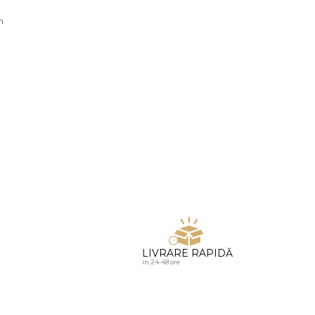
u diamante
n
LIVRARE RAPIDĂ
in 24-48 ore