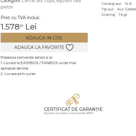
Categorii:
Cercei aur copii
,
Bijuterii fara
Carataj aur:
14 K
pietre
Vezi toate bijuteriile c
Tip aur:
Aur Galbe
RA
Gramaj:
1.6 gr
Preț cu TVA inclus:
1.578
Lei
00
pietre
mante
ADAUGA IN COS
ADAUGA LA FAVORITE
Plaseaza comanda astazi si ai:
1. Livrare la EASYBOX / FANBOX-ul cel mai
apropiat de tine
2. Livrare prin curier
CERTIFICAT DE GARANȚIE
bijuterii avizate și marcate de ANPC