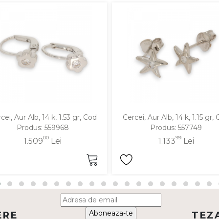
cei, Aur Alb, 14 k, 1.53 gr, Cod
Cercei, Aur Alb, 14 k, 1.15 gr,
Produs: 559968
Produs: 557749
00
99
1.509
Lei
1.133
Lei
Aboneaza-te
ERE
TEZ