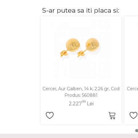
S-ar putea sa iti placa si:
DIAMANTE
Vezi toate
Inele
Cercei
Bratari
Coliere
Lanturi
Pandantive
Accesorii
Cercei, Aur Galben, 14 k, 2.26 gr, Cod
Cerce
Produs: 560881
TIP METAL
99
2.227
Lei
Aur galben
Aur alb
Aur roz