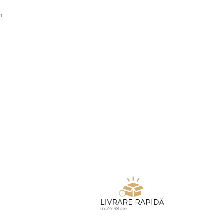
u diamante
n
LIVRARE RAPIDĂ
in 24-48 ore