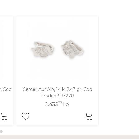
r, Cod
Cercei, Aur Alb, 14 k, 2.47 gr, Cod
Cercei, Aur Alb,
Produs: 583278
Produ
00
2.435
Lei
1.9