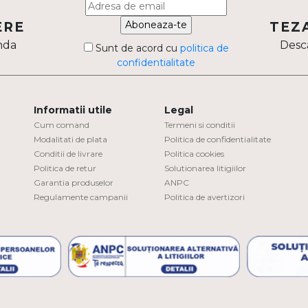
Aboneaza-te
ERE
TEZ
nda
Desca
Sunt de acord cu
politica de
confidentialitate
Informatii utile
Legal
Cum comand
Termeni si conditii
Modalitati de plata
Politica de confidentialitate
Conditii de livrare
Politica cookies
Politica de retur
Solutionarea litigiilor
Garantia produselor
ANPC
Regulamente campanii
Politica de avertizori