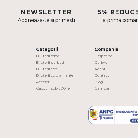
Aur mixt
NEWSLETTER
5% REDUC
Aboneaza-te si primesti
la prima coma
CARATAJ
14K
18K
Categorii
Companie
22K
Bijuterii femei
Despre noi
Bijuterii barbati
Cariere
Bijuterii copii
Agentii
PIATRA
Bijuterii cu diamante
Contact
Accesorii
Blog
Fara pietre
Cadouri sub 500 lei
Campanii
Cu pietre
Diamante