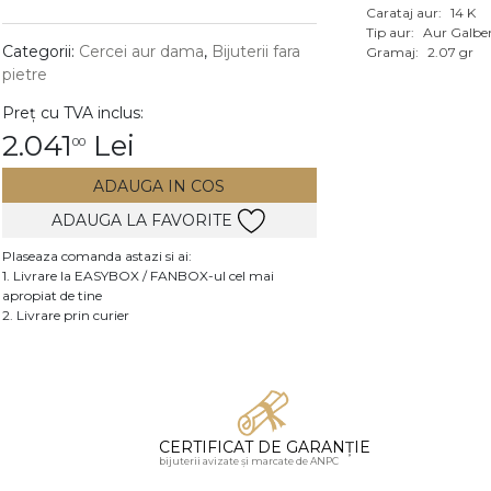
Carataj aur:
14 K
Vezi toate bijuteriile c
Tip aur:
Aur Galbe
RA
Categorii:
Cercei aur dama
,
Bijuterii fara
Gramaj:
2.07 gr
pietre
pietre
Preț cu TVA inclus:
mante
2.041
Lei
00
ADAUGA IN COS
ADAUGA LA FAVORITE
Plaseaza comanda astazi si ai:
1. Livrare la EASYBOX / FANBOX-ul cel mai
apropiat de tine
2. Livrare prin curier
CERTIFICAT DE GARANȚIE
bijuterii avizate și marcate de ANPC