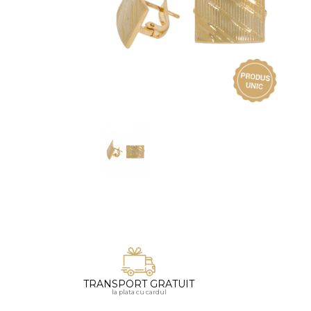
Vezi toate bijuteriile pentru femei
Inele
PIAT
Bratari
Cu 
Coliere
Dia
Lanturi
Pandantive
Accesorii
BIJUTERII COPII
Vezi toate
Inele
Cercei
Bratari
Coliere
TRANSPORT GRATUIT
Lanturi
la plata cu cardul
Pandantive