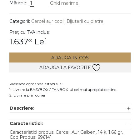
Mărime:
1
Ghid marime
DIAMANTE
Vezi toate
Categorii:
Cercei aur copii
,
Bijuterii cu pietre
Inele
Preț cu TVA inclus:
Cercei
1.637
Lei
00
Bratari
ADAUGA IN COS
Coliere
ADAUGA LA FAVORITE
Lanturi
Pandantive
Plaseaza comanda astazi si ai:
Accesorii
1. Livrare la EASYBOX / FANBOX-ul cel mai apropiat de tine
2. Livrare prin curier
TIP METAL
Descriere:
Aur galben
Caracteristici:
Aur alb
Caracteristici produs: Cercei, Aur Galben, 14 k, 1.66 gr,
Aur roz
Cod Produs: 696141