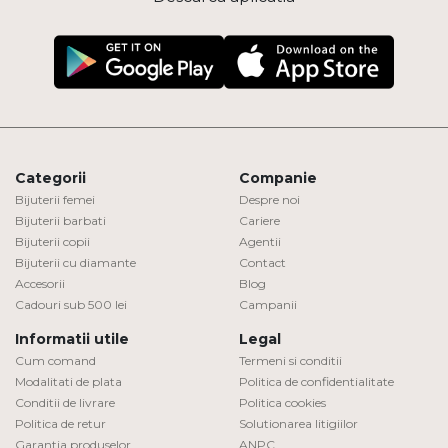
Categorii
Companie
Bijuterii femei
Despre noi
Bijuterii barbati
Cariere
Bijuterii copii
Agentii
Bijuterii cu diamante
Contact
Accesorii
Blog
Cadouri sub 500 lei
Campanii
Informatii utile
Legal
Cum comand
Termeni si conditii
Modalitati de plata
Politica de confidentialitate
Conditii de livrare
Politica cookies
Politica de retur
Solutionarea litigiilor
Garantia produselor
ANPC