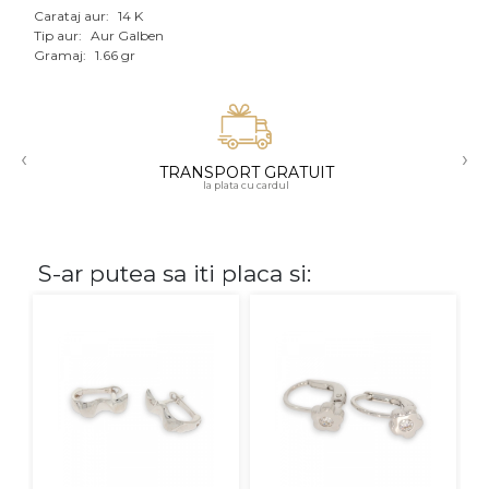
Carataj aur:
14 K
Aur mixt
Tip aur:
Aur Galben
Gramaj:
1.66 gr
CARATAJ
14K
‹
›
18K
TRANSPORT GRATUIT
la plata cu cardul
22K
PIATRA
S-ar putea sa iti placa si:
Fara pietre
Cu pietre
Diamante