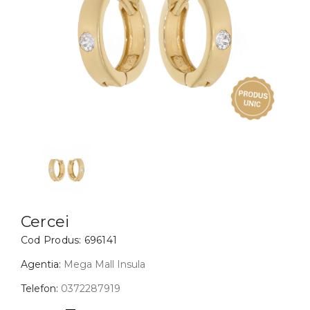
Inele
PIAT
Bratari
Cu 
Coliere
Dia
Lanturi
Pandantive
Accesorii
BIJUTERII COPII
Vezi toate
Inele
Cercei
Cercei
Cod Produs:
696141
Bratari
Coliere
Agentia:
Mega Mall Insula
Lanturi
Telefon:
0372287919
Pandantive