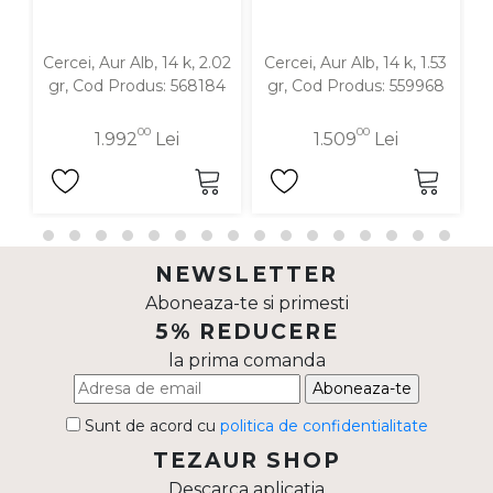
Cercei, Aur Alb, 14 k, 2.02
Cercei, Aur Alb, 14 k, 1.53
C
gr, Cod Produs: 568184
gr, Cod Produs: 559968
00
00
1.992
Lei
1.509
Lei
NEWSLETTER
Aboneaza-te si primesti
5% REDUCERE
la prima comanda
Aboneaza-te
Sunt de acord cu
politica de confidentialitate
TEZAUR SHOP
Descarca aplicatia