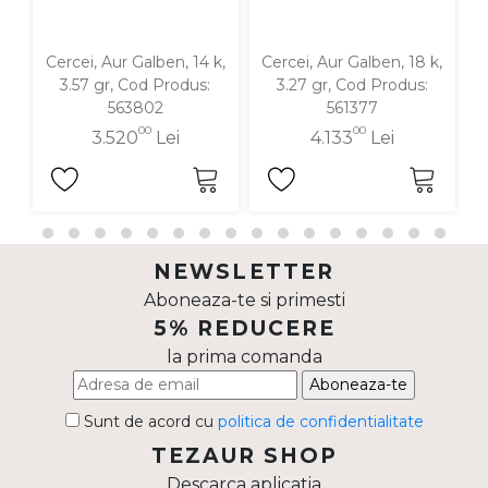
Cercei, Aur Galben, 14 k,
Cercei, Aur Galben, 18 k,
C
3.57 gr, Cod Produs:
3.27 gr, Cod Produs:
563802
561377
00
00
3.520
Lei
4.133
Lei
NEWSLETTER
Aboneaza-te si primesti
5% REDUCERE
la prima comanda
Aboneaza-te
Sunt de acord cu
politica de confidentialitate
TEZAUR SHOP
Descarca aplicatia