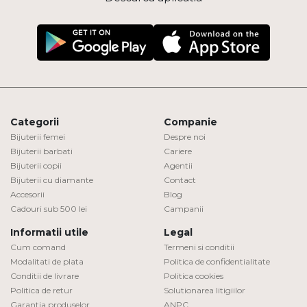
Categorii
Companie
Bijuterii femei
Despre noi
Bijuterii barbati
Cariere
Bijuterii copii
Agentii
Bijuterii cu diamante
Contact
Accesorii
Blog
Cadouri sub 500 lei
Campanii
Informatii utile
Legal
Cum comand
Termeni si conditii
Modalitati de plata
Politica de confidentialitate
Conditii de livrare
Politica cookies
Politica de retur
Solutionarea litigiilor
Garantia produselor
ANPC