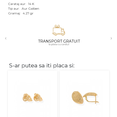
Carataj aur:
14 K
Aur mixt
Tip aur:
Aur Galben
Gramaj:
4.27 gr
CARATAJ
14K
‹
›
18K
TRANSPORT GRATUIT
la plata cu cardul
22K
PIATRA
S-ar putea sa iti placa si:
Fara pietre
Cu pietre
Diamante