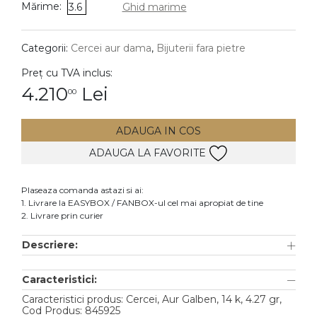
Mărime:
3.6
Ghid marime
DIAMANTE
Vezi toate
Categorii:
Cercei aur dama
,
Bijuterii fara pietre
Inele
Preț cu TVA inclus:
Cercei
4.210
Lei
00
Bratari
ADAUGA IN COS
Coliere
ADAUGA LA FAVORITE
Lanturi
Pandantive
Plaseaza comanda astazi si ai:
Accesorii
1. Livrare la EASYBOX / FANBOX-ul cel mai apropiat de tine
2. Livrare prin curier
TIP METAL
Descriere:
Aur galben
Caracteristici:
Aur alb
Caracteristici produs: Cercei, Aur Galben, 14 k, 4.27 gr,
Aur roz
Cod Produs: 845925