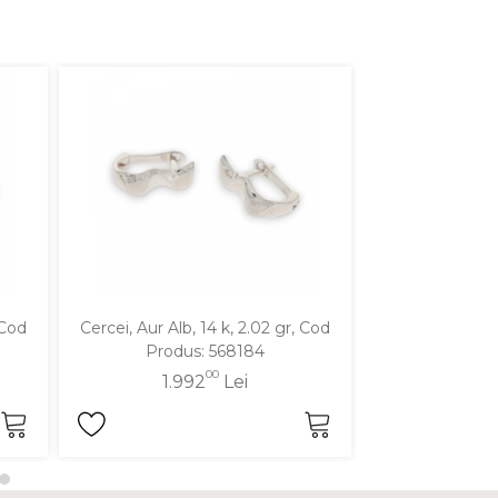
 Cod
Cercei, Aur Alb, 14 k, 2.02 gr, Cod
Cercei, Aur Alb,
Produs: 568184
Produ
00
1.992
Lei
2.4