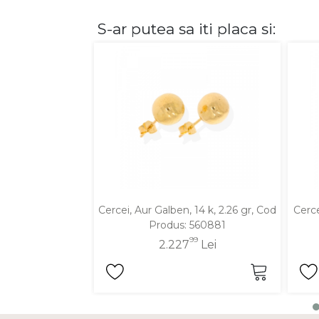
S-ar putea sa iti placa si:
DIAMANTE
Vezi toate
Inele
Cercei
Bratari
Coliere
Lanturi
Pandantive
Accesorii
Cercei, Aur Galben, 14 k, 2.26 gr, Cod
Cerce
Produs: 560881
TIP METAL
99
2.227
Lei
Aur galben
Aur alb
Aur roz