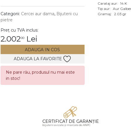
Carataj aur:
14 K
Vezi toate bijuteriile c
Tip aur:
Aur Galbe
RA
Categorii:
Cercei aur dama
,
Bijuterii cu
Gramaj:
2.03 gr
pietre
pietre
Preț cu TVA inclus:
mante
2.002
Lei
00
ADAUGA IN COS
ADAUGA LA FAVORITE
Ne pare rău, produsul nu mai este
in stoc!
CERTIFICAT DE GARANȚIE
bijuterii avizate și marcate de ANPC