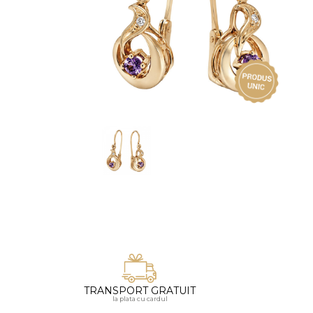
Vezi toate bijuteriile pentru femei
Inele
PIAT
Bratari
Cu 
Coliere
Dia
Lanturi
Pandantive
Accesorii
BIJUTERII COPII
Vezi toate
Inele
Cercei
Bratari
Coliere
Lanturi
TRANSPORT GRATUIT
la plata cu cardul
Pandantive