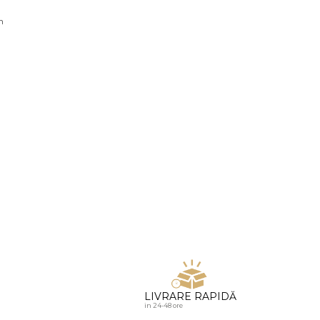
u diamante
n
LIVRARE RAPIDĂ
in 24-48 ore