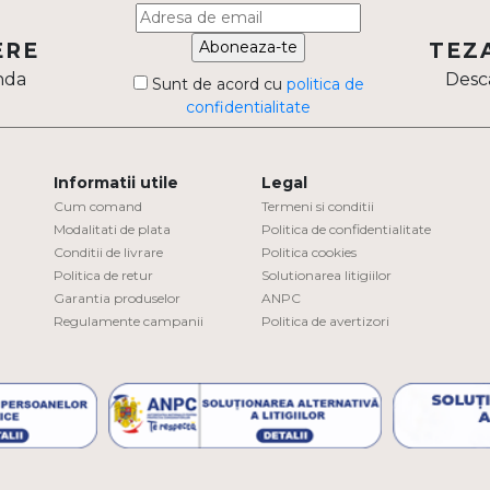
Aboneaza-te
ERE
TEZ
nda
Desca
Sunt de acord cu
politica de
confidentialitate
Informatii utile
Legal
Cum comand
Termeni si conditii
Modalitati de plata
Politica de confidentialitate
Conditii de livrare
Politica cookies
Politica de retur
Solutionarea litigiilor
Garantia produselor
ANPC
Regulamente campanii
Politica de avertizori