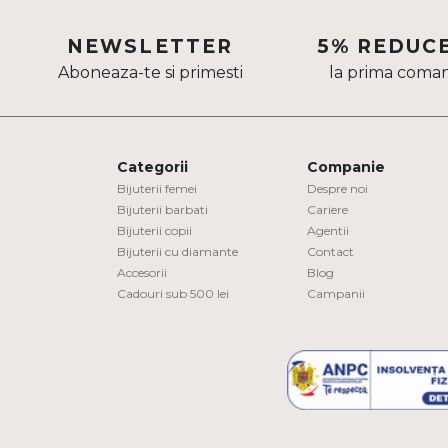
Aur mixt
NEWSLETTER
5% REDUC
CARATAJ
Aboneaza-te si primesti
la prima coma
14K
18K
Categorii
Companie
22K
Bijuterii femei
Despre noi
Bijuterii barbati
Cariere
PIATRA
Bijuterii copii
Agentii
Bijuterii cu diamante
Contact
Fara pietre
Accesorii
Blog
Cadouri sub 500 lei
Campanii
Cu pietre
Diamante