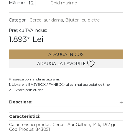
Mărime:
1.2
Ghid marime
DIAMANTE
Vezi toate
Categorii:
Cercei aur dama
,
Bijuterii cu pietre
Inele
Preț cu TVA inclus:
Cercei
1.893
Lei
00
Bratari
ADAUGA IN COS
Coliere
ADAUGA LA FAVORITE
Lanturi
Pandantive
Plaseaza comanda astazi si ai:
Accesorii
1. Livrare la EASYBOX / FANBOX-ul cel mai apropiat de tine
2. Livrare prin curier
TIP METAL
Descriere:
Aur galben
Caracteristici:
Aur alb
Caracteristici produs: Cercei, Aur Galben, 14 k, 1.92 gr,
Aur roz
Cod Produs: 843051