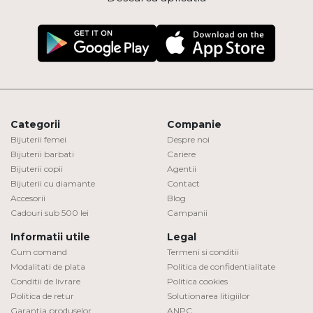
Categorii
Companie
Bijuterii femei
Despre noi
Bijuterii barbati
Cariere
Bijuterii copii
Agentii
Bijuterii cu diamante
Contact
Accesorii
Blog
Cadouri sub 500 lei
Campanii
Informatii utile
Legal
Cum comand
Termeni si conditii
Modalitati de plata
Politica de confidentialitate
Conditii de livrare
Politica cookies
Politica de retur
Solutionarea litigiilor
Garantia produselor
ANPC