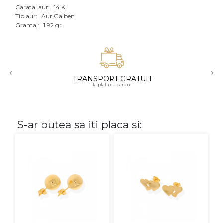
Carataj aur:
14 K
Aur mixt
Tip aur:
Aur Galben
Gramaj:
1.92 gr
CARATAJ
14K
‹
›
18K
TRANSPORT GRATUIT
la plata cu cardul
22K
PIATRA
S-ar putea sa iti placa si:
Fara pietre
Cu pietre
Diamante