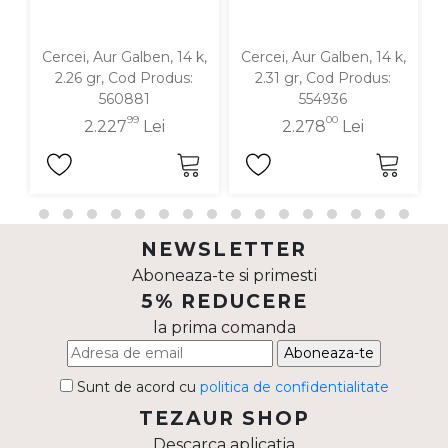
Cercei, Aur Galben, 14 k,
Cercei, Aur Galben, 14 k,
C
2.26 gr, Cod Produs:
2.31 gr, Cod Produs:
560881
554936
99
00
2.227
Lei
2.278
Lei
NEWSLETTER
Aboneaza-te si primesti
5% REDUCERE
la prima comanda
Aboneaza-te
Sunt de acord cu
politica de confidentialitate
TEZAUR SHOP
Descarca aplicatia