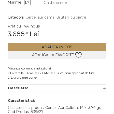
Mărime:
1.7
Ghid marime
DIAMANTE
Vezi toate
Categorii:
Cercei aur dama
,
Bijuterii cu pietre
Inele
Preț cu TVA inclus:
Cercei
3.688
Lei
00
Bratari
ADAUGA IN COS
Coliere
ADAUGA LA FAVORITE
Lanturi
Pandantive
Plaseaza comanda astazi si ai:
Accesorii
1. Livrare la EASYBOX / FANBOX-ul cel mai apropiat de tine
2. Livrare prin curier
TIP METAL
Descriere:
Aur galben
Caracteristici:
Aur alb
Caracteristici produs: Cercei, Aur Galben, 14 k, 3.74 gr,
Aur roz
Cod Produs: 839527