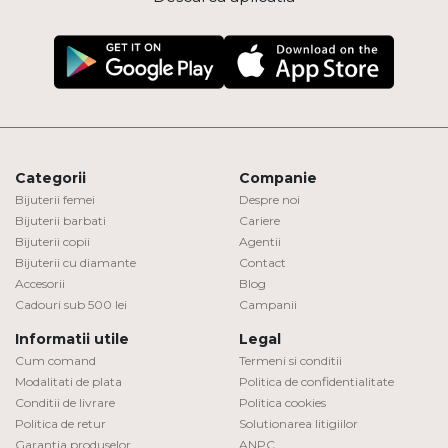
Categorii
Companie
Bijuterii femei
Despre noi
Bijuterii barbati
Cariere
Bijuterii copii
Agentii
Bijuterii cu diamante
Contact
Accesorii
Blog
Cadouri sub 500 lei
Campanii
Informatii utile
Legal
Cum comand
Termeni si conditii
Modalitati de plata
Politica de confidentialitate
Conditii de livrare
Politica cookies
Politica de retur
Solutionarea litigiilor
Garantia produselor
ANPC