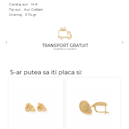
Carataj aur:
14 K
Aur mixt
Tip aur:
Aur Galben
Gramaj:
3.74 gr
CARATAJ
14K
‹
›
18K
TRANSPORT GRATUIT
la plata cu cardul
22K
PIATRA
S-ar putea sa iti placa si:
Fara pietre
Cu pietre
Diamante