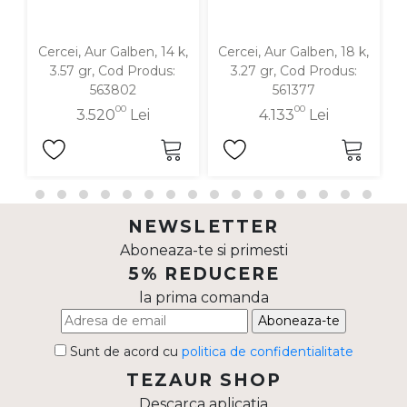
Cercei, Aur Galben, 14 k,
Cercei, Aur Galben, 18 k,
C
3.57 gr, Cod Produs:
3.27 gr, Cod Produs:
563802
561377
00
00
3.520
Lei
4.133
Lei
NEWSLETTER
Aboneaza-te si primesti
5% REDUCERE
la prima comanda
Aboneaza-te
Sunt de acord cu
politica de confidentialitate
TEZAUR SHOP
Descarca aplicatia