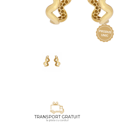
Vezi toate bijuteriile pentru femei
Inele
PIAT
Bratari
Cu 
Coliere
Dia
Lanturi
Pandantive
Accesorii
BIJUTERII COPII
Vezi toate
Inele
Cercei
Bratari
Coliere
TRANSPORT GRATUIT
Lanturi
la plata cu cardul
Pandantive