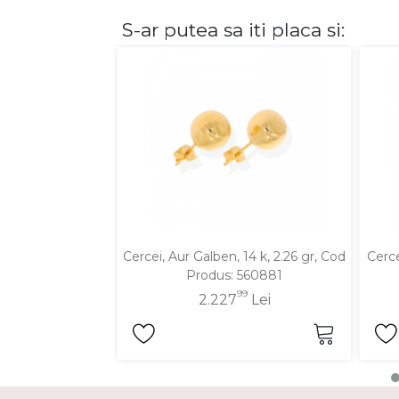
S-ar putea sa iti placa si:
DIAMANTE
Vezi toate
Inele
Cercei
Bratari
Coliere
Lanturi
Pandantive
Accesorii
Cercei, Aur Galben, 14 k, 2.26 gr, Cod
Cerce
Produs: 560881
TIP METAL
99
2.227
Lei
Aur galben
Aur alb
Aur roz