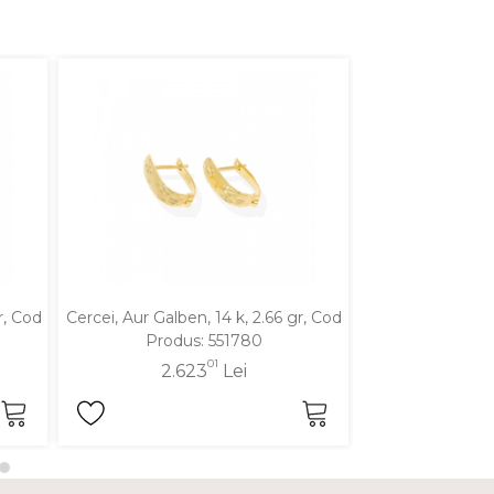
r, Cod
Cercei, Aur Galben, 14 k, 2.66 gr, Cod
Cercei, Aur Alb,
Produs: 551780
Produ
01
2.623
Lei
2.4