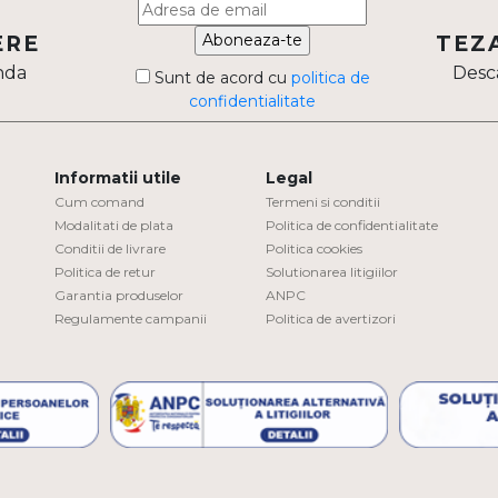
Aboneaza-te
ERE
TEZ
nda
Desca
Sunt de acord cu
politica de
confidentialitate
Informatii utile
Legal
Cum comand
Termeni si conditii
Modalitati de plata
Politica de confidentialitate
Conditii de livrare
Politica cookies
Politica de retur
Solutionarea litigiilor
Garantia produselor
ANPC
Regulamente campanii
Politica de avertizori