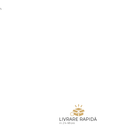
u diamante
n
LIVRARE RAPIDĂ
in 24-48 ore