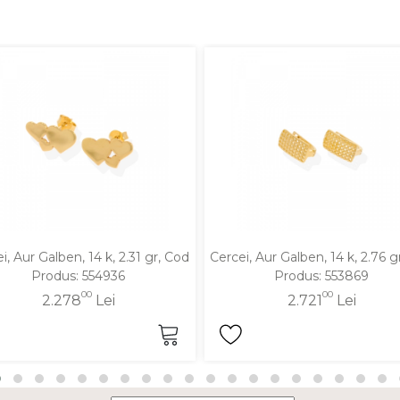
i, Aur Galben, 14 k, 2.31 gr, Cod
Cercei, Aur Galben, 14 k, 2.76 g
Produs: 554936
Produs: 553869
00
00
2.278
Lei
2.721
Lei