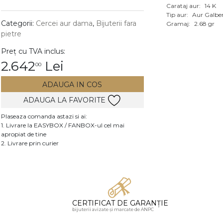
Carataj aur:
14 K
Vezi toate bijuteriile c
Tip aur:
Aur Galbe
RA
Categorii:
Cercei aur dama
,
Bijuterii fara
Gramaj:
2.68 gr
pietre
pietre
Preț cu TVA inclus:
mante
2.642
Lei
00
ADAUGA IN COS
ADAUGA LA FAVORITE
Plaseaza comanda astazi si ai:
1. Livrare la EASYBOX / FANBOX-ul cel mai
apropiat de tine
2. Livrare prin curier
CERTIFICAT DE GARANȚIE
bijuterii avizate și marcate de ANPC