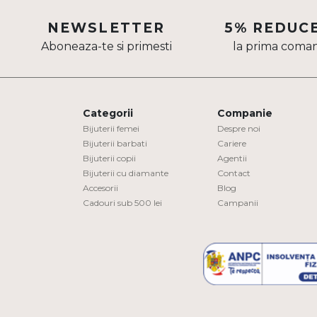
Aur mixt
NEWSLETTER
5% REDUC
Aboneaza-te si primesti
la prima coma
CARATAJ
14K
18K
Categorii
Companie
22K
Bijuterii femei
Despre noi
Bijuterii barbati
Cariere
Bijuterii copii
Agentii
PIATRA
Bijuterii cu diamante
Contact
Accesorii
Blog
Fara pietre
Cadouri sub 500 lei
Campanii
Cu pietre
Diamante