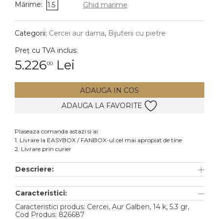
Mărime:
1.5
Ghid marime
DIAMANTE
Vezi toate
Categorii:
Cercei aur dama
,
Bijuterii cu pietre
Inele
Preț cu TVA inclus:
Cercei
5.226
Lei
00
Bratari
ADAUGA IN COS
Coliere
ADAUGA LA FAVORITE
Lanturi
Pandantive
Plaseaza comanda astazi si ai:
Accesorii
1. Livrare la EASYBOX / FANBOX-ul cel mai apropiat de tine
2. Livrare prin curier
TIP METAL
Descriere:
Aur galben
Caracteristici:
Aur alb
Caracteristici produs: Cercei, Aur Galben, 14 k, 5.3 gr,
Aur roz
Cod Produs: 826687