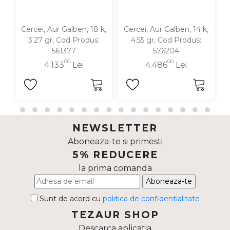
Cercei, Aur Galben, 18 k,
Cercei, Aur Galben, 14 k,
C
3.27 gr, Cod Produs:
4.55 gr, Cod Produs:
561377
576204
00
00
4.133
Lei
4.486
Lei
NEWSLETTER
Aboneaza-te si primesti
5% REDUCERE
la prima comanda
Aboneaza-te
Sunt de acord cu
politica de confidentialitate
TEZAUR SHOP
Descarca aplicatia