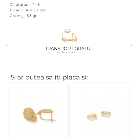
Carataj aur:
14 K
Aur mixt
Tip aur:
Aur Galben
Gramaj:
5.3 gr
CARATAJ
14K
‹
›
18K
TRANSPORT GRATUIT
la plata cu cardul
22K
PIATRA
S-ar putea sa iti placa si:
Fara pietre
Cu pietre
Diamante