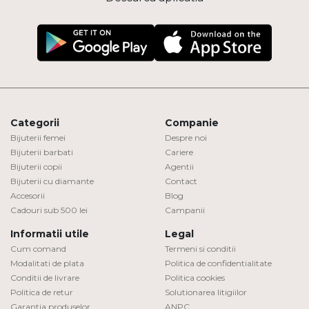
Categorii
Companie
Bijuterii femei
Despre noi
Bijuterii barbati
Cariere
Bijuterii copii
Agentii
Bijuterii cu diamante
Contact
Accesorii
Blog
Cadouri sub 500 lei
Campanii
Informatii utile
Legal
Cum comand
Termeni si conditii
Modalitati de plata
Politica de confidentialitate
Conditii de livrare
Politica cookies
Politica de retur
Solutionarea litigiilor
Garantia produselor
ANPC