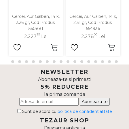
Cercei, Aur Galben, 14 k,
Cercei, Aur Galben, 14 k,
C
2.26 gr, Cod Produs:
2.31 gr, Cod Produs:
560881
554936
99
00
2.227
Lei
2.278
Lei
NEWSLETTER
Aboneaza-te si primesti
5% REDUCERE
la prima comanda
Aboneaza-te
Sunt de acord cu
politica de confidentialitate
TEZAUR SHOP
Descarca aplicatia