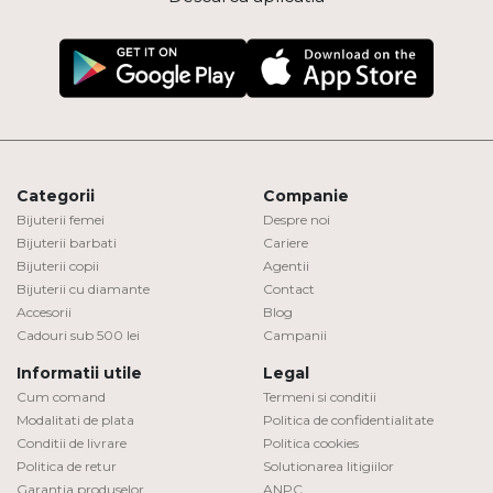
Categorii
Companie
Bijuterii femei
Despre noi
Bijuterii barbati
Cariere
Bijuterii copii
Agentii
Bijuterii cu diamante
Contact
Accesorii
Blog
Cadouri sub 500 lei
Campanii
Informatii utile
Legal
Cum comand
Termeni si conditii
Modalitati de plata
Politica de confidentialitate
Conditii de livrare
Politica cookies
Politica de retur
Solutionarea litigiilor
Garantia produselor
ANPC