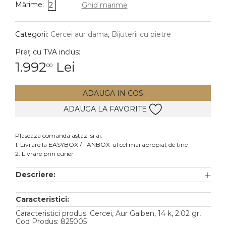
Mărime:
2
Ghid marime
DIAMANTE
Vezi toate
Categorii:
Cercei aur dama
,
Bijuterii cu pietre
Inele
Preț cu TVA inclus:
Cercei
1.992
Lei
00
Bratari
ADAUGA IN COS
Coliere
ADAUGA LA FAVORITE
Lanturi
Pandantive
Plaseaza comanda astazi si ai:
Accesorii
1. Livrare la EASYBOX / FANBOX-ul cel mai apropiat de tine
2. Livrare prin curier
TIP METAL
Descriere:
Aur galben
Caracteristici:
Aur alb
Caracteristici produs: Cercei, Aur Galben, 14 k, 2.02 gr,
Aur roz
Cod Produs: 825005