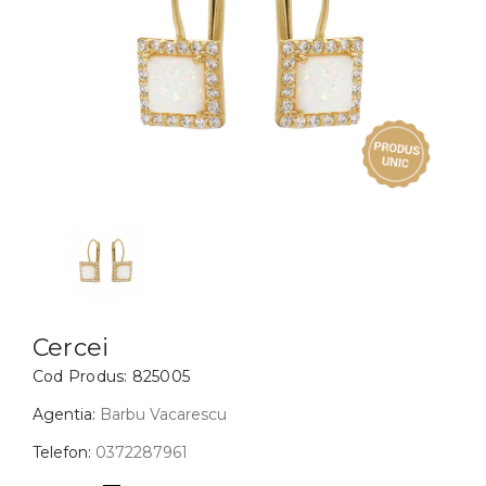
Inele
PIAT
Bratari
Cu 
Coliere
Dia
Lanturi
Pandantive
Accesorii
BIJUTERII COPII
Vezi toate
Inele
Cercei
Cercei
Cod Produs:
825005
Bratari
Coliere
Agentia:
Barbu Vacarescu
Lanturi
Telefon:
0372287961
Pandantive