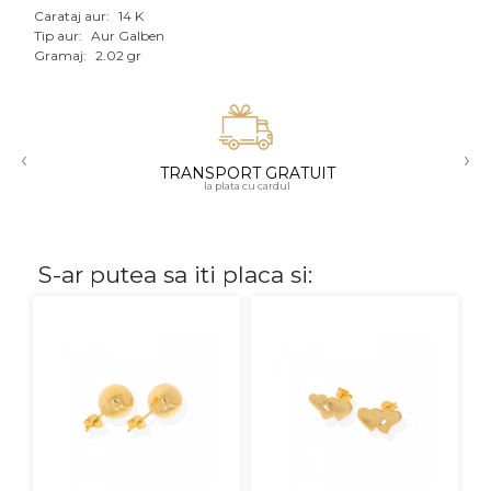
Carataj aur:
14 K
Aur mixt
Tip aur:
Aur Galben
Gramaj:
2.02 gr
CARATAJ
14K
‹
›
18K
TRANSPORT GRATUIT
la plata cu cardul
22K
PIATRA
S-ar putea sa iti placa si:
Fara pietre
Cu pietre
Diamante