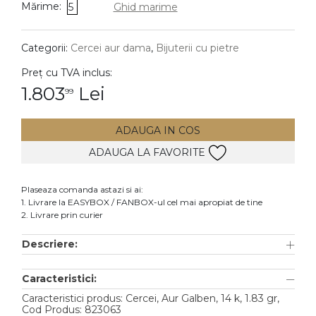
Mărime:
5
Ghid marime
DIAMANTE
Vezi toate
Categorii:
Cercei aur dama
,
Bijuterii cu pietre
Inele
Preț cu TVA inclus:
Cercei
1.803
Lei
99
Bratari
ADAUGA IN COS
Coliere
ADAUGA LA FAVORITE
Lanturi
Pandantive
Plaseaza comanda astazi si ai:
Accesorii
1. Livrare la EASYBOX / FANBOX-ul cel mai apropiat de tine
2. Livrare prin curier
TIP METAL
Descriere:
Aur galben
Caracteristici:
Aur alb
Caracteristici produs: Cercei, Aur Galben, 14 k, 1.83 gr,
Aur roz
Cod Produs: 823063