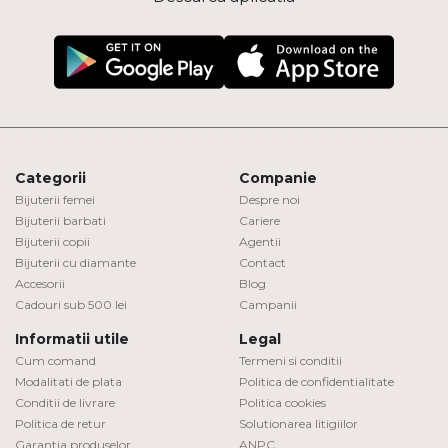
Categorii
Companie
Bijuterii femei
Despre noi
Bijuterii barbati
Cariere
Bijuterii copii
Agentii
Bijuterii cu diamante
Contact
Accesorii
Blog
Cadouri sub 500 lei
Campanii
Informatii utile
Legal
Cum comand
Termeni si conditii
Modalitati de plata
Politica de confidentialitate
Conditii de livrare
Politica cookies
Politica de retur
Solutionarea litigiilor
Garantia produselor
ANPC