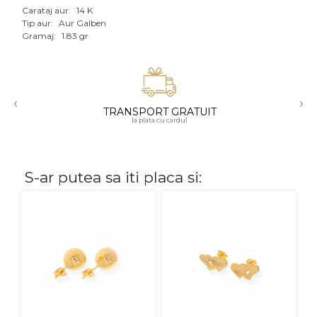
Carataj aur:
14 K
Aur mixt
Tip aur:
Aur Galben
Gramaj:
1.83 gr
CARATAJ
14K
‹
›
18K
TRANSPORT GRATUIT
la plata cu cardul
22K
PIATRA
S-ar putea sa iti placa si:
Fara pietre
Cu pietre
Diamante