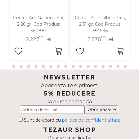
Cercei, Aur Galben, 14 k,
Cercei, Aur Galben, 14 k,
C
2.26 gr, Cod Produs:
2.31 gr, Cod Produs:
560881
554936
99
00
2.227
Lei
2.278
Lei
NEWSLETTER
Aboneaza-te si primesti
5% REDUCERE
la prima comanda
Aboneaza-te
Sunt de acord cu
politica de confidentialitate
TEZAUR SHOP
Descarca aplicatia