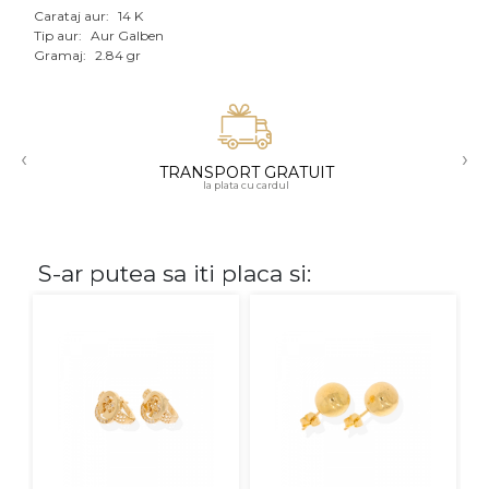
Carataj aur:
14 K
Aur mixt
Tip aur:
Aur Galben
Gramaj:
2.84 gr
CARATAJ
14K
‹
›
18K
TRANSPORT GRATUIT
la plata cu cardul
22K
PIATRA
S-ar putea sa iti placa si:
Fara pietre
Cu pietre
Diamante