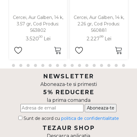
Cercei, Aur Galben, 14 k,
Cercei, Aur Galben, 14 k,
C
3.57 gr, Cod Produs:
2.26 gr, Cod Produs:
563802
560881
00
99
3.520
Lei
2.227
Lei
NEWSLETTER
Aboneaza-te si primesti
5% REDUCERE
la prima comanda
Aboneaza-te
Sunt de acord cu
politica de confidentialitate
TEZAUR SHOP
Descarca aplicatia