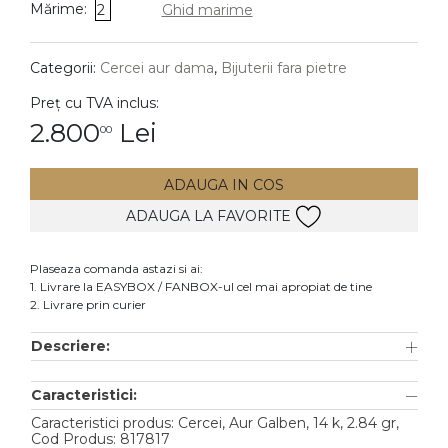
Mărime:
2
Ghid marime
DIAMANTE
Vezi toate
Categorii:
Cercei aur dama
,
Bijuterii fara pietre
Inele
Preț cu TVA inclus:
Cercei
2.800
Lei
00
Bratari
ADAUGA IN COS
Coliere
ADAUGA LA FAVORITE
Lanturi
Pandantive
Plaseaza comanda astazi si ai:
Accesorii
1. Livrare la EASYBOX / FANBOX-ul cel mai apropiat de tine
2. Livrare prin curier
TIP METAL
Descriere:
Aur galben
Caracteristici:
Aur alb
Caracteristici produs: Cercei, Aur Galben, 14 k, 2.84 gr,
Aur roz
Cod Produs: 817817