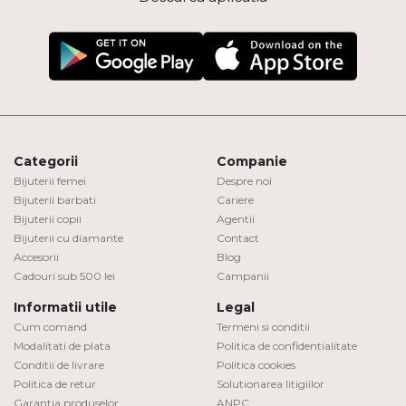
Categorii
Companie
Bijuterii femei
Despre noi
Bijuterii barbati
Cariere
Bijuterii copii
Agentii
Bijuterii cu diamante
Contact
Accesorii
Blog
Cadouri sub 500 lei
Campanii
Informatii utile
Legal
Cum comand
Termeni si conditii
Modalitati de plata
Politica de confidentialitate
Conditii de livrare
Politica cookies
Politica de retur
Solutionarea litigiilor
Garantia produselor
ANPC