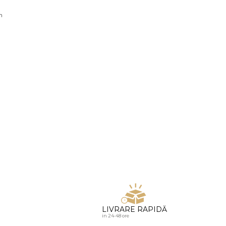
u diamante
n
LIVRARE RAPIDĂ
in 24-48 ore