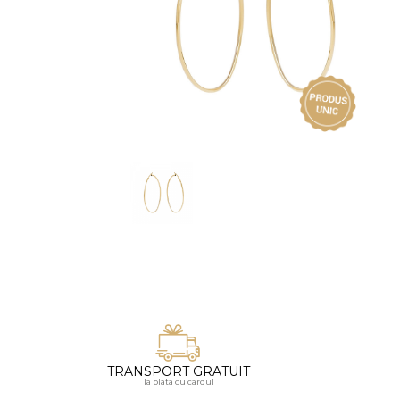
Vezi toate bijuteriile pentru femei
Inele
PIAT
Bratari
Cu 
Coliere
Dia
Lanturi
Pandantive
Accesorii
BIJUTERII COPII
Vezi toate
Inele
Cercei
Bratari
Coliere
Lanturi
TRANSPORT GRATUIT
la plata cu cardul
Pandantive