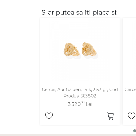
S-ar putea sa iti placa si:
DIAMANTE
Vezi toate
Inele
Cercei
Bratari
Coliere
Lanturi
Pandantive
Accesorii
Cercei, Aur Galben, 14 k, 3.57 gr, Cod
Cerce
Produs: 563802
TIP METAL
00
3.520
Lei
Aur galben
Aur alb
Aur roz