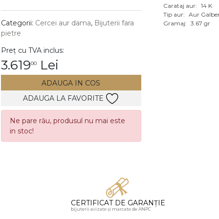
Carataj aur:
14 K
Vezi toate bijuteriile c
Tip aur:
Aur Galbe
RA
Categorii:
Cercei aur dama
,
Bijuterii fara
Gramaj:
3.67 gr
pietre
pietre
Preț cu TVA inclus:
mante
3.619
Lei
00
ADAUGA IN COS
ADAUGA LA FAVORITE
Ne pare rău, produsul nu mai este
in stoc!
CERTIFICAT DE GARANȚIE
bijuterii avizate și marcate de ANPC