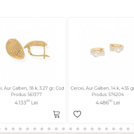
i, Aur Galben, 18 k, 3.27 gr, Cod
Cercei, Aur Galben, 14 k, 4.55 g
Produs: 561377
Produs: 576204
00
00
4.133
Lei
4.486
Lei