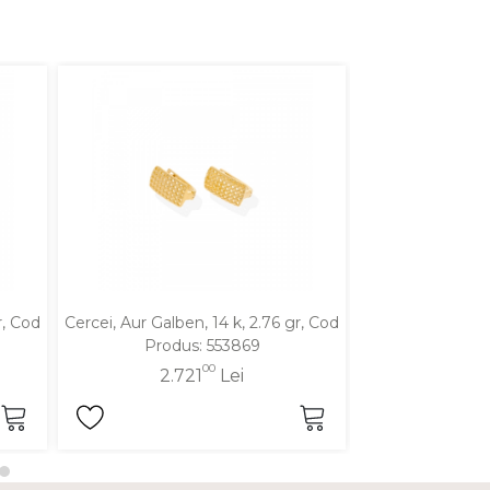
r, Cod
Cercei, Aur Galben, 14 k, 2.76 gr, Cod
Cercei, Aur Galbe
Produs: 553869
Produ
00
2.721
Lei
2.6