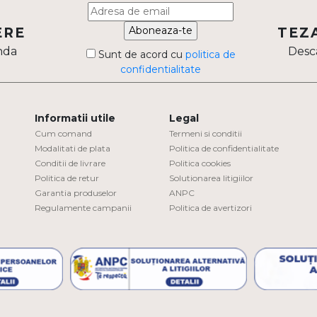
Aboneaza-te
ERE
TEZ
nda
Desca
Sunt de acord cu
politica de
confidentialitate
Informatii utile
Legal
Cum comand
Termeni si conditii
Modalitati de plata
Politica de confidentialitate
Conditii de livrare
Politica cookies
Politica de retur
Solutionarea litigiilor
Garantia produselor
ANPC
Regulamente campanii
Politica de avertizori