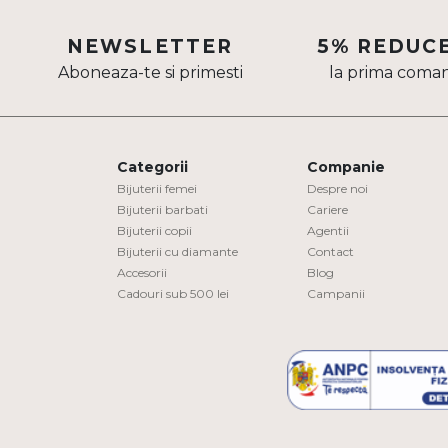
Aur mixt
NEWSLETTER
5% REDUC
CARATAJ
Aboneaza-te si primesti
la prima coma
14K
18K
Categorii
Companie
22K
Bijuterii femei
Despre noi
Bijuterii barbati
Cariere
PIATRA
Bijuterii copii
Agentii
Bijuterii cu diamante
Contact
Fara pietre
Accesorii
Blog
Cadouri sub 500 lei
Campanii
Cu pietre
Diamante