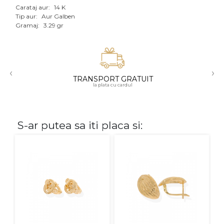
Carataj aur:
14 K
Aur mixt
Tip aur:
Aur Galben
Gramaj:
3.29 gr
CARATAJ
14K
‹
›
18K
TRANSPORT GRATUIT
la plata cu cardul
22K
PIATRA
S-ar putea sa iti placa si:
Fara pietre
Cu pietre
Diamante