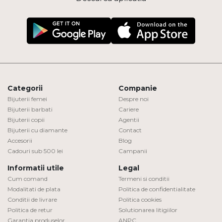
Categorii
Companie
Bijuterii femei
Despre noi
Bijuterii barbati
Cariere
Bijuterii copii
Agentii
Bijuterii cu diamante
Contact
Accesorii
Blog
Cadouri sub 500 lei
Campanii
Informatii utile
Legal
Cum comand
Termeni si conditii
Modalitati de plata
Politica de confidentialitate
Conditii de livrare
Politica cookies
Politica de retur
Solutionarea litigiilor
Garantia produselor
ANPC