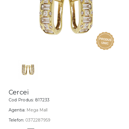
Inele
PIAT
Bratari
Cu 
Coliere
Dia
Lanturi
Pandantive
Accesorii
BIJUTERII COPII
Vezi toate
Inele
Cercei
Cercei
Cod Produs:
817233
Bratari
Coliere
Agentia:
Mega Mall
Lanturi
Telefon:
0372287959
Pandantive