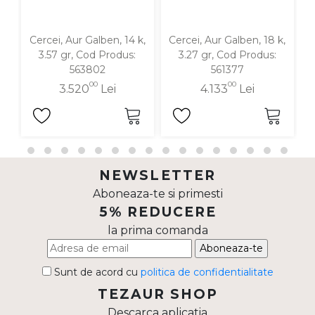
Cercei, Aur Galben, 14 k,
Cercei, Aur Galben, 18 k,
C
3.57 gr, Cod Produs:
3.27 gr, Cod Produs:
563802
561377
00
00
3.520
Lei
4.133
Lei
NEWSLETTER
Aboneaza-te si primesti
5% REDUCERE
la prima comanda
Aboneaza-te
Sunt de acord cu
politica de confidentialitate
TEZAUR SHOP
Descarca aplicatia