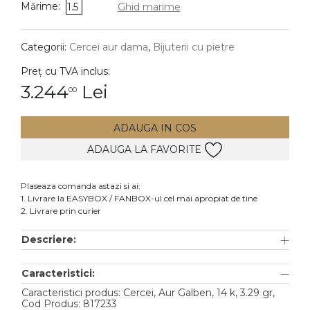
Mărime:
1.5
Ghid marime
DIAMANTE
Vezi toate
Categorii:
Cercei aur dama
,
Bijuterii cu pietre
Inele
Preț cu TVA inclus:
Cercei
3.244
Lei
00
Bratari
ADAUGA IN COS
Coliere
ADAUGA LA FAVORITE
Lanturi
Pandantive
Plaseaza comanda astazi si ai:
Accesorii
1. Livrare la EASYBOX / FANBOX-ul cel mai apropiat de tine
2. Livrare prin curier
TIP METAL
Descriere:
Aur galben
Caracteristici:
Aur alb
Caracteristici produs: Cercei, Aur Galben, 14 k, 3.29 gr,
Aur roz
Cod Produs: 817233