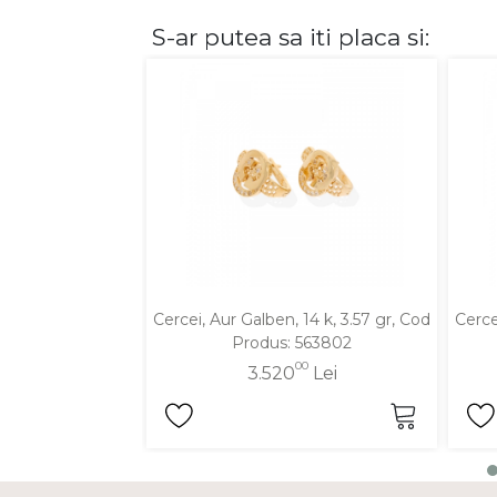
S-ar putea sa iti placa si:
DIAMANTE
Vezi toate
Inele
Cercei
Bratari
Coliere
Lanturi
Pandantive
Accesorii
Cercei, Aur Galben, 14 k, 3.57 gr, Cod
Cerce
Produs: 563802
TIP METAL
00
3.520
Lei
Aur galben
Aur alb
Aur roz