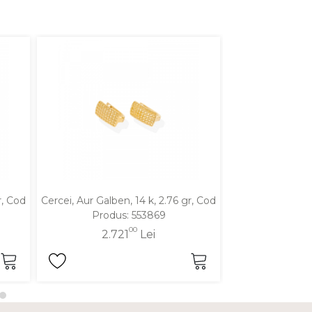
r, Cod
Cercei, Aur Galben, 14 k, 2.76 gr, Cod
Cercei, Aur Galbe
Produs: 553869
Produ
00
2.721
Lei
2.6