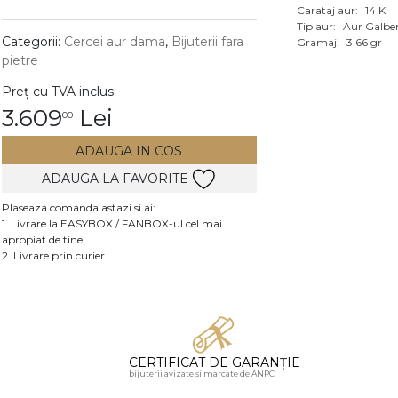
Carataj aur:
14 K
Vezi toate bijuteriile c
Tip aur:
Aur Galbe
RA
Categorii:
Cercei aur dama
,
Bijuterii fara
Gramaj:
3.66 gr
pietre
pietre
Preț cu TVA inclus:
mante
3.609
Lei
00
ADAUGA IN COS
ADAUGA LA FAVORITE
Plaseaza comanda astazi si ai:
1. Livrare la EASYBOX / FANBOX-ul cel mai
apropiat de tine
2. Livrare prin curier
CERTIFICAT DE GARANȚIE
bijuterii avizate și marcate de ANPC