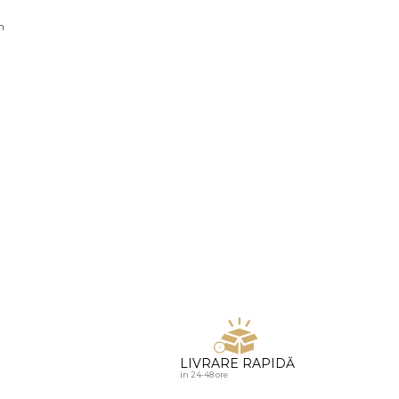
u diamante
n
LIVRARE RAPIDĂ
in 24-48 ore