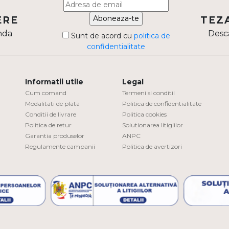
Aboneaza-te
ERE
TEZ
nda
Desca
Sunt de acord cu
politica de
confidentialitate
Informatii utile
Legal
Cum comand
Termeni si conditii
Modalitati de plata
Politica de confidentialitate
Conditii de livrare
Politica cookies
Politica de retur
Solutionarea litigiilor
Garantia produselor
ANPC
Regulamente campanii
Politica de avertizori