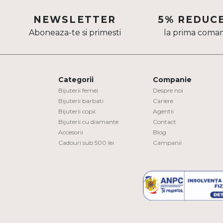
Aur mixt
NEWSLETTER
5% REDUC
Aboneaza-te si primesti
la prima coma
CARATAJ
14K
18K
Categorii
Companie
22K
Bijuterii femei
Despre noi
Bijuterii barbati
Cariere
Bijuterii copii
Agentii
PIATRA
Bijuterii cu diamante
Contact
Accesorii
Blog
Fara pietre
Cadouri sub 500 lei
Campanii
Cu pietre
Diamante