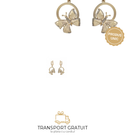
Vezi toate bijuteriile pentru femei
Inele
PIAT
Bratari
Cu 
Coliere
Dia
Lanturi
Pandantive
Accesorii
BIJUTERII COPII
Vezi toate
Inele
Cercei
Bratari
Coliere
TRANSPORT GRATUIT
Lanturi
la plata cu cardul
Pandantive