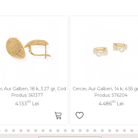
i, Aur Galben, 18 k, 3.27 gr, Cod
Cercei, Aur Galben, 14 k, 4.55 g
Produs: 561377
Produs: 576204
00
00
4.133
Lei
4.486
Lei