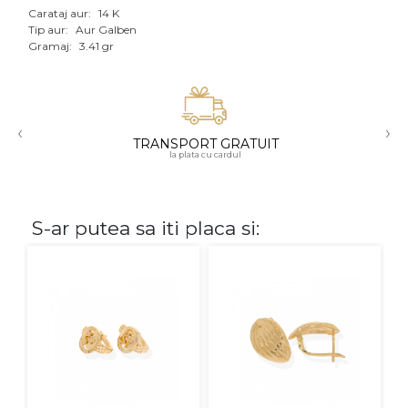
Carataj aur:
14 K
Aur mixt
Tip aur:
Aur Galben
Gramaj:
3.41 gr
CARATAJ
14K
‹
›
18K
TRANSPORT GRATUIT
la plata cu cardul
22K
PIATRA
S-ar putea sa iti placa si:
Fara pietre
Cu pietre
Diamante