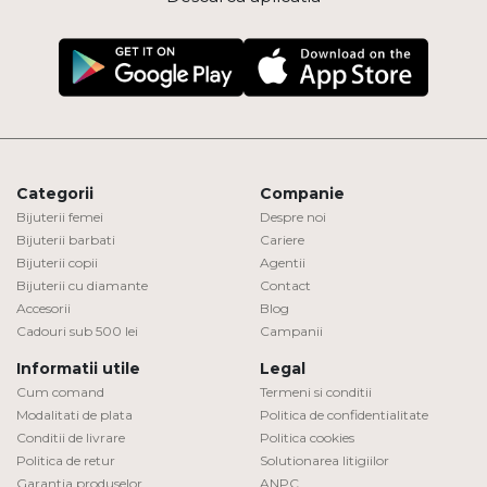
Categorii
Companie
Bijuterii femei
Despre noi
Bijuterii barbati
Cariere
Bijuterii copii
Agentii
Bijuterii cu diamante
Contact
Accesorii
Blog
Cadouri sub 500 lei
Campanii
Informatii utile
Legal
Cum comand
Termeni si conditii
Modalitati de plata
Politica de confidentialitate
Conditii de livrare
Politica cookies
Politica de retur
Solutionarea litigiilor
Garantia produselor
ANPC