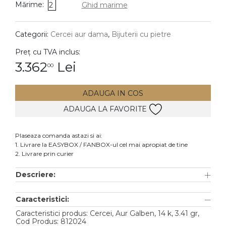
Mărime:
2
Ghid marime
DIAMANTE
Vezi toate
Categorii:
Cercei aur dama
,
Bijuterii cu pietre
Inele
Preț cu TVA inclus:
Cercei
3.362
Lei
00
Bratari
ADAUGA IN COS
Coliere
ADAUGA LA FAVORITE
Lanturi
Pandantive
Plaseaza comanda astazi si ai:
Accesorii
1. Livrare la EASYBOX / FANBOX-ul cel mai apropiat de tine
2. Livrare prin curier
TIP METAL
Descriere:
Aur galben
Caracteristici:
Aur alb
Caracteristici produs: Cercei, Aur Galben, 14 k, 3.41 gr,
Aur roz
Cod Produs: 812024