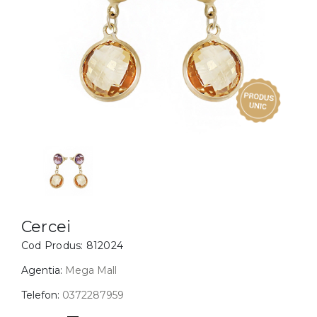
Inele
PIAT
Bratari
Cu 
Coliere
Dia
Lanturi
Pandantive
Accesorii
BIJUTERII COPII
Vezi toate
Inele
Cercei
Cercei
Cod Produs:
812024
Bratari
Coliere
Agentia:
Mega Mall
Lanturi
Telefon:
0372287959
Pandantive