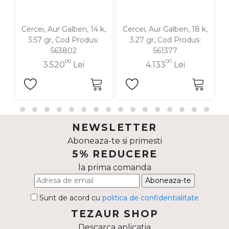
Cercei, Aur Galben, 14 k,
Cercei, Aur Galben, 18 k,
C
3.57 gr, Cod Produs:
3.27 gr, Cod Produs:
563802
561377
00
00
3.520
Lei
4.133
Lei
NEWSLETTER
Aboneaza-te si primesti
5% REDUCERE
la prima comanda
Aboneaza-te
Sunt de acord cu
politica de confidentialitate
TEZAUR SHOP
Descarca aplicatia