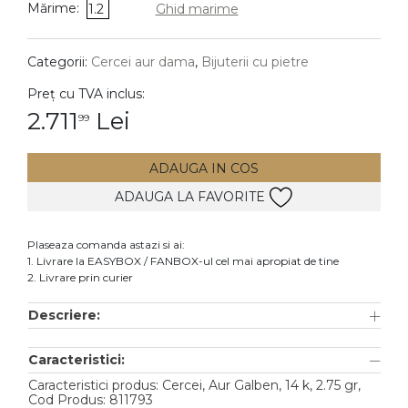
Mărime:
1.2
Ghid marime
DIAMANTE
Vezi toate
Categorii:
Cercei aur dama
,
Bijuterii cu pietre
Inele
Preț cu TVA inclus:
Cercei
2.711
Lei
99
Bratari
ADAUGA IN COS
Coliere
ADAUGA LA FAVORITE
Lanturi
Pandantive
Plaseaza comanda astazi si ai:
Accesorii
1. Livrare la EASYBOX / FANBOX-ul cel mai apropiat de tine
2. Livrare prin curier
TIP METAL
Descriere:
Aur galben
Caracteristici:
Aur alb
Caracteristici produs: Cercei, Aur Galben, 14 k, 2.75 gr,
Aur roz
Cod Produs: 811793