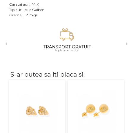
Carataj aur:
14 K
Aur mixt
Tip aur:
Aur Galben
Gramaj:
2.75 gr
CARATAJ
14K
‹
›
18K
TRANSPORT GRATUIT
la plata cu cardul
22K
PIATRA
S-ar putea sa iti placa si:
Fara pietre
Cu pietre
Diamante