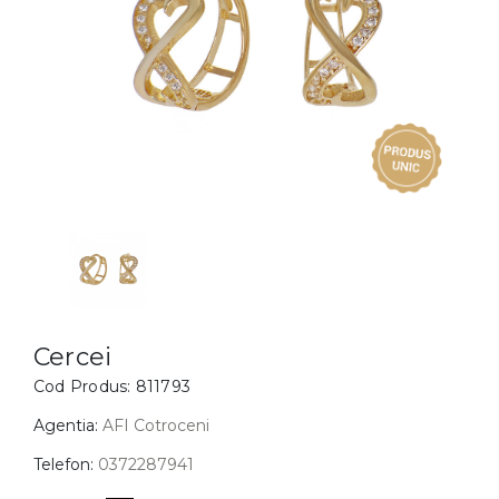
Inele
PIAT
Bratari
Cu 
Coliere
Dia
Lanturi
Pandantive
Accesorii
BIJUTERII COPII
Vezi toate
Inele
Cercei
Cercei
Cod Produs:
811793
Bratari
Coliere
Agentia:
AFI Cotroceni
Lanturi
Telefon:
0372287941
Pandantive