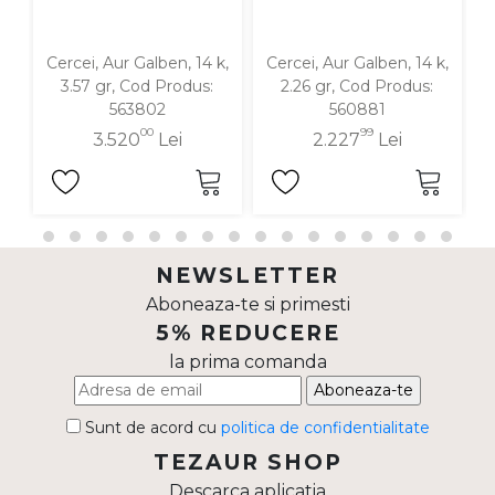
Cercei, Aur Galben, 14 k,
Cercei, Aur Galben, 14 k,
C
3.57 gr, Cod Produs:
2.26 gr, Cod Produs:
563802
560881
00
99
3.520
Lei
2.227
Lei
NEWSLETTER
Aboneaza-te si primesti
5% REDUCERE
la prima comanda
Aboneaza-te
Sunt de acord cu
politica de confidentialitate
TEZAUR SHOP
Descarca aplicatia