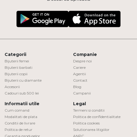
Categorii
Companie
Bijuterii femei
Despre noi
Bijuterii barbati
Cariere
Bijuterii copii
Agentii
Bijuterii cu diamante
Contact
Accesorii
Blog
Cadouri sub 500 lei
Campanii
Informatii utile
Legal
Cum comand
Termeni si conditii
Modalitati de plata
Politica de confidentialitate
Conditii de livrare
Politica cookies
Politica de retur
Solutionarea litigiilor
Garantia produselor
ANPC