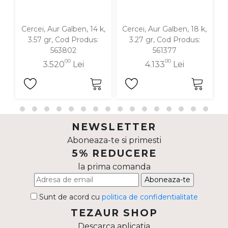
Cercei, Aur Galben, 14 k,
Cercei, Aur Galben, 18 k,
C
3.57 gr, Cod Produs:
3.27 gr, Cod Produs:
563802
561377
00
00
3.520
Lei
4.133
Lei
NEWSLETTER
Aboneaza-te si primesti
5% REDUCERE
la prima comanda
Aboneaza-te
Sunt de acord cu
politica de confidentialitate
TEZAUR SHOP
Descarca aplicatia