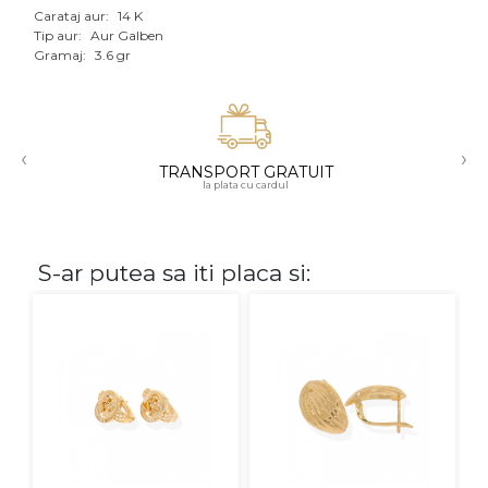
Carataj aur:
14 K
Aur mixt
Tip aur:
Aur Galben
Gramaj:
3.6 gr
CARATAJ
14K
‹
›
18K
TRANSPORT GRATUIT
la plata cu cardul
22K
PIATRA
S-ar putea sa iti placa si:
Fara pietre
Cu pietre
Diamante