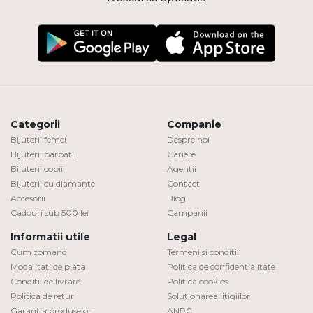
Categorii
Companie
Bijuterii femei
Despre noi
Bijuterii barbati
Cariere
Bijuterii copii
Agentii
Bijuterii cu diamante
Contact
Accesorii
Blog
Cadouri sub 500 lei
Campanii
Informatii utile
Legal
Cum comand
Termeni si conditii
Modalitati de plata
Politica de confidentialitate
Conditii de livrare
Politica cookies
Politica de retur
Solutionarea litigiilor
Garantia produselor
ANPC