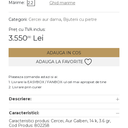
Mărime:
2.2
Ghid marime
DIAMANTE
Vezi toate
Categorii:
Cercei aur dama
,
Bijuterii cu pietre
Inele
Preț cu TVA inclus:
Cercei
3.550
Lei
00
Bratari
ADAUGA IN COS
Coliere
ADAUGA LA FAVORITE
Lanturi
Pandantive
Plaseaza comanda astazi si ai:
Accesorii
1. Livrare la EASYBOX / FANBOX-ul cel mai apropiat de tine
2. Livrare prin curier
TIP METAL
Descriere:
Aur galben
Caracteristici:
Aur alb
Caracteristici produs: Cercei, Aur Galben, 14 k, 3.6 gr,
Aur roz
Cod Produs: 802258