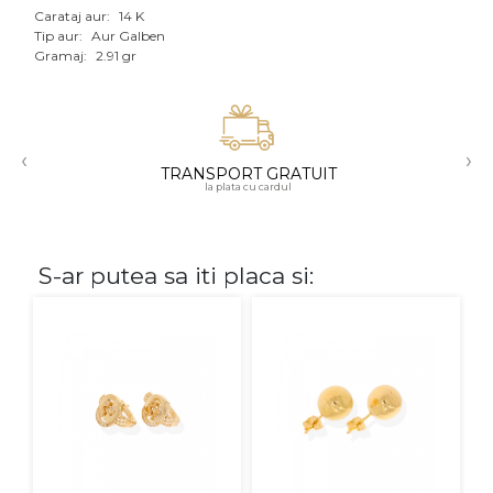
Carataj aur:
14 K
Aur mixt
Tip aur:
Aur Galben
Gramaj:
2.91 gr
CARATAJ
14K
‹
›
18K
TRANSPORT GRATUIT
la plata cu cardul
22K
PIATRA
S-ar putea sa iti placa si:
Fara pietre
Cu pietre
Diamante