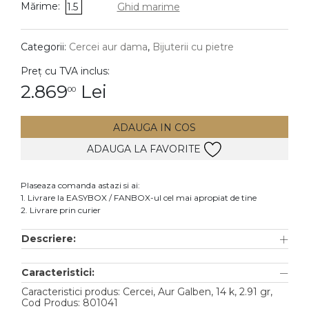
Mărime:
1.5
Ghid marime
DIAMANTE
Vezi toate
Categorii:
Cercei aur dama
,
Bijuterii cu pietre
Inele
Preț cu TVA inclus:
Cercei
2.869
Lei
00
Bratari
ADAUGA IN COS
Coliere
ADAUGA LA FAVORITE
Lanturi
Pandantive
Plaseaza comanda astazi si ai:
Accesorii
1. Livrare la EASYBOX / FANBOX-ul cel mai apropiat de tine
2. Livrare prin curier
TIP METAL
Descriere:
Aur galben
Caracteristici:
Aur alb
Caracteristici produs: Cercei, Aur Galben, 14 k, 2.91 gr,
Aur roz
Cod Produs: 801041