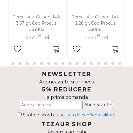
Cercei, Aur Galben, 14 k,
Cercei, Aur Galben, 14 k,
C
3.57 gr, Cod Produs:
2.26 gr, Cod Produs:
563802
560881
00
99
3.520
Lei
2.227
Lei
NEWSLETTER
Aboneaza-te si primesti
5% REDUCERE
la prima comanda
Aboneaza-te
Sunt de acord cu
politica de confidentialitate
TEZAUR SHOP
Descarca aplicatia