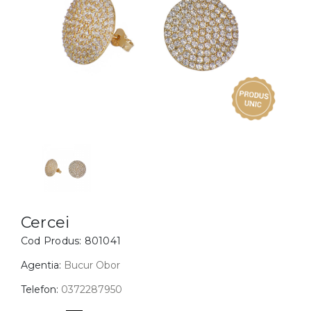
Inele
PIAT
Bratari
Cu 
Coliere
Dia
Lanturi
Pandantive
Accesorii
BIJUTERII COPII
Vezi toate
Inele
Cercei
Cercei
Cod Produs:
801041
Bratari
Coliere
Agentia:
Bucur Obor
Lanturi
Telefon:
0372287950
Pandantive