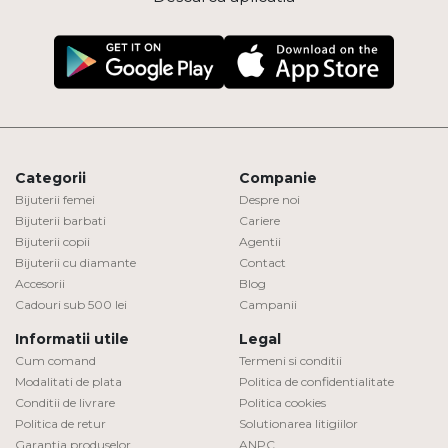
Categorii
Companie
Bijuterii femei
Despre noi
Bijuterii barbati
Cariere
Bijuterii copii
Agentii
Bijuterii cu diamante
Contact
Accesorii
Blog
Cadouri sub 500 lei
Campanii
Informatii utile
Legal
Cum comand
Termeni si conditii
Modalitati de plata
Politica de confidentialitate
Conditii de livrare
Politica cookies
Politica de retur
Solutionarea litigiilor
Garantia produselor
ANPC