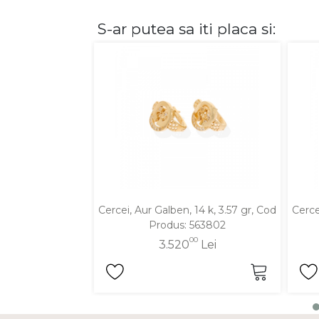
S-ar putea sa iti placa si:
DIAMANTE
Vezi toate
Inele
Cercei
Bratari
Coliere
Lanturi
Pandantive
Accesorii
Cercei, Aur Galben, 14 k, 3.57 gr, Cod
Cerce
Produs: 563802
TIP METAL
00
3.520
Lei
Aur galben
Aur alb
Aur roz