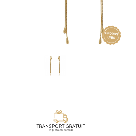
Vezi toate bijuteriile pentru femei
Inele
PIAT
Bratari
Cu 
Coliere
Dia
Lanturi
Pandantive
Accesorii
BIJUTERII COPII
Vezi toate
Inele
Cercei
Bratari
Coliere
Lanturi
TRANSPORT GRATUIT
la plata cu cardul
Pandantive