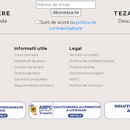
Aboneaza-te
ERE
TEZ
nda
Desca
Sunt de acord cu
politica de
confidentialitate
Informatii utile
Legal
Cum comand
Termeni si conditii
Modalitati de plata
Politica de confidentialitate
Conditii de livrare
Politica cookies
Politica de retur
Solutionarea litigiilor
Garantia produselor
ANPC
Regulamente campanii
Politica de avertizori