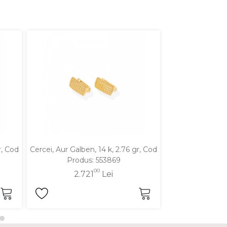
r, Cod
Cercei, Aur Galben, 14 k, 2.76 gr, Cod
Cercei, Aur Galbe
Produs: 553869
Produ
00
2.721
Lei
2.6