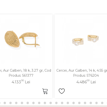
i, Aur Galben, 18 k, 3.27 gr, Cod
Cercei, Aur Galben, 14 k, 4.55 g
Produs: 561377
Produs: 576204
00
00
4.133
Lei
4.486
Lei