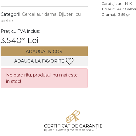
Carataj aur:
14 K
Vezi toate bijuteriile c
Tip aur:
Aur Galbe
RA
Categorii:
Cercei aur dama
,
Bijuterii cu
Gramaj:
3.59 gr
pietre
pietre
Preț cu TVA inclus:
mante
3.540
Lei
00
ADAUGA IN COS
ADAUGA LA FAVORITE
Ne pare rău, produsul nu mai este
in stoc!
CERTIFICAT DE GARANȚIE
bijuterii avizate și marcate de ANPC