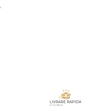
u diamante
n
LIVRARE RAPIDĂ
in 24-48 ore