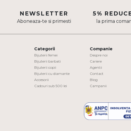
Aur mixt
NEWSLETTER
5% REDUC
CARATAJ
Aboneaza-te si primesti
la prima coma
14K
18K
Categorii
Companie
22K
Bijuterii femei
Despre noi
Bijuterii barbati
Cariere
PIATRA
Bijuterii copii
Agentii
Bijuterii cu diamante
Contact
Fara pietre
Accesorii
Blog
Cadouri sub 500 lei
Campanii
Cu pietre
Diamante