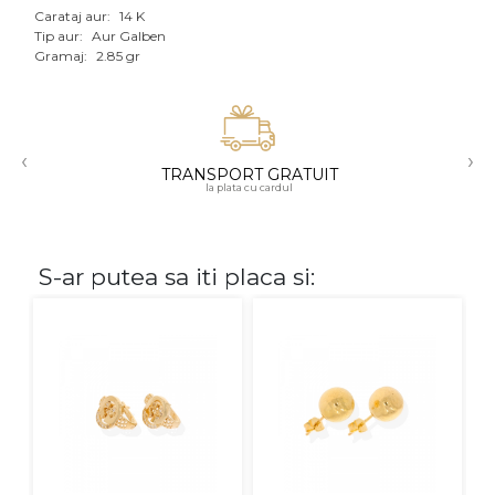
Carataj aur:
14 K
Aur mixt
Tip aur:
Aur Galben
Gramaj:
2.85 gr
CARATAJ
14K
‹
›
18K
TRANSPORT GRATUIT
la plata cu cardul
22K
PIATRA
S-ar putea sa iti placa si:
Fara pietre
Cu pietre
Diamante