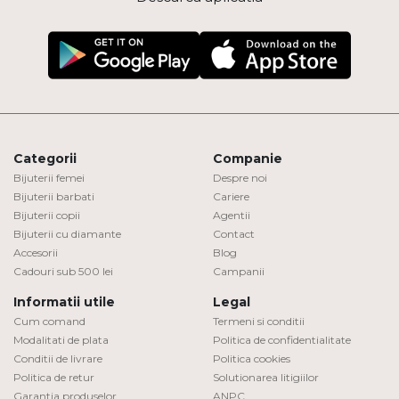
Categorii
Companie
Bijuterii femei
Despre noi
Bijuterii barbati
Cariere
Bijuterii copii
Agentii
Bijuterii cu diamante
Contact
Accesorii
Blog
Cadouri sub 500 lei
Campanii
Informatii utile
Legal
Cum comand
Termeni si conditii
Modalitati de plata
Politica de confidentialitate
Conditii de livrare
Politica cookies
Politica de retur
Solutionarea litigiilor
Garantia produselor
ANPC