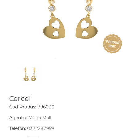
Inele
PIAT
Bratari
Cu 
Coliere
Dia
Lanturi
Pandantive
Accesorii
BIJUTERII COPII
Vezi toate
Inele
Cercei
Cercei
Cod Produs:
796030
Bratari
Coliere
Agentia:
Mega Mall
Lanturi
Telefon:
0372287959
Pandantive