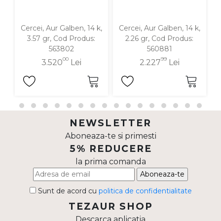
Cercei, Aur Galben, 14 k,
Cercei, Aur Galben, 14 k,
C
3.57 gr, Cod Produs:
2.26 gr, Cod Produs:
563802
560881
00
99
3.520
Lei
2.227
Lei
NEWSLETTER
Aboneaza-te si primesti
5% REDUCERE
la prima comanda
Aboneaza-te
Sunt de acord cu
politica de confidentialitate
TEZAUR SHOP
Descarca aplicatia