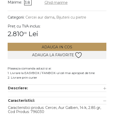
Mărime:
3.8
Ghid marime
DIAMANTE
Vezi toate
Categorii:
Cercei aur dama
,
Bijuterii cu pietre
Inele
Preț cu TVA inclus:
Cercei
2.810
Lei
00
Bratari
ADAUGA IN COS
Coliere
ADAUGA LA FAVORITE
Lanturi
Pandantive
Plaseaza comanda astazi si ai:
Accesorii
1. Livrare la EASYBOX / FANBOX-ul cel mai apropiat de tine
2. Livrare prin curier
TIP METAL
Descriere:
Aur galben
Caracteristici:
Aur alb
Caracteristici produs: Cercei, Aur Galben, 14 k, 2.85 gr,
Aur roz
Cod Produs: 796030