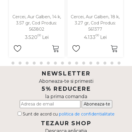
Cercei, Aur Galben, 14 k,
Cercei, Aur Galben, 18 k,
C
3.57 gr, Cod Produs:
3.27 gr, Cod Produs:
563802
561377
00
00
3.520
Lei
4.133
Lei
NEWSLETTER
Aboneaza-te si primesti
5% REDUCERE
la prima comanda
Aboneaza-te
Sunt de acord cu
politica de confidentialitate
TEZAUR SHOP
Descarca aplicatia