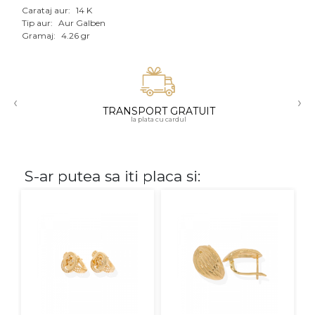
Carataj aur:
14 K
Aur mixt
Tip aur:
Aur Galben
Gramaj:
4.26 gr
CARATAJ
14K
‹
›
18K
TRANSPORT GRATUIT
la plata cu cardul
22K
PIATRA
S-ar putea sa iti placa si:
Fara pietre
Cu pietre
Diamante