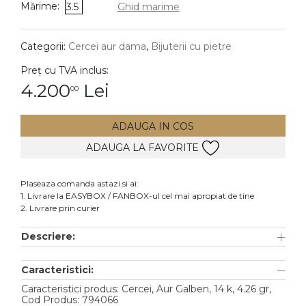
Mărime:
3.5
Ghid marime
DIAMANTE
Vezi toate
Categorii:
Cercei aur dama
,
Bijuterii cu pietre
Inele
Preț cu TVA inclus:
Cercei
4.200
Lei
00
Bratari
ADAUGA IN COS
Coliere
ADAUGA LA FAVORITE
Lanturi
Pandantive
Plaseaza comanda astazi si ai:
Accesorii
1. Livrare la EASYBOX / FANBOX-ul cel mai apropiat de tine
2. Livrare prin curier
TIP METAL
Descriere:
Aur galben
Caracteristici:
Aur alb
Caracteristici produs: Cercei, Aur Galben, 14 k, 4.26 gr,
Aur roz
Cod Produs: 794066