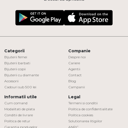
Categorii
Companie
Bijuterii femei
Despre noi
Bijuterii barbati
Cariere
Bijuterii copii
Agentii
Bijuterii cu diamante
Contact
Accesorii
Blog
Cadouri sub 500 lei
Campanii
Informatii utile
Legal
Cum comand
Termeni si conditii
Modalitati de plata
Politica de confidentialitate
Conditii de livrare
Politica cookies
Politica de retur
Solutionarea litigiilor
Garantia produselor
ANPC