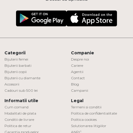
Categorii
Companie
Bijuterii femei
Despre noi
Bijuterii barbati
Cariere
Bijuterii copii
Agentii
Bijuterii cu diamante
Contact
Accesorii
Blog
Cadouri sub 500 lei
Campanii
Informatii utile
Legal
Cum comand
Termeni si conditii
Modalitati de plata
Politica de confidentialitate
Conditii de livrare
Politica cookies
Politica de retur
Solutionarea litigiilor
Garantia produselor
ANPC