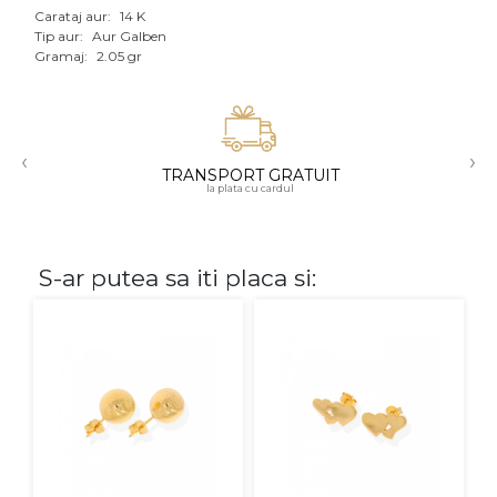
Carataj aur:
14 K
Aur mixt
Tip aur:
Aur Galben
Gramaj:
2.05 gr
CARATAJ
14K
‹
›
18K
TRANSPORT GRATUIT
la plata cu cardul
22K
PIATRA
S-ar putea sa iti placa si:
Fara pietre
Cu pietre
Diamante