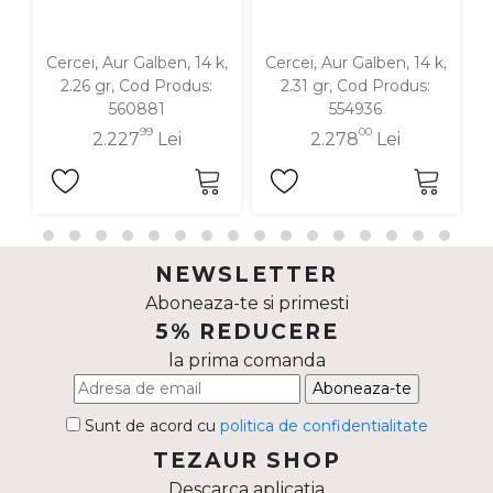
Cercei, Aur Galben, 14 k,
Cercei, Aur Galben, 14 k,
C
2.26 gr, Cod Produs:
2.31 gr, Cod Produs:
560881
554936
99
00
2.227
Lei
2.278
Lei
NEWSLETTER
Aboneaza-te si primesti
5% REDUCERE
la prima comanda
Aboneaza-te
Sunt de acord cu
politica de confidentialitate
TEZAUR SHOP
Descarca aplicatia