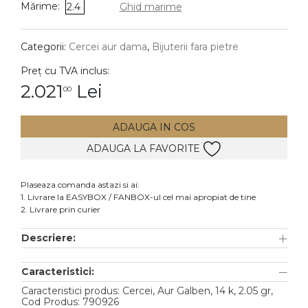
Mărime:
2.4
Ghid marime
DIAMANTE
Vezi toate
Categorii:
Cercei aur dama
,
Bijuterii fara pietre
Inele
Preț cu TVA inclus:
Cercei
2.021
Lei
00
Bratari
ADAUGA IN COS
Coliere
ADAUGA LA FAVORITE
Lanturi
Pandantive
Plaseaza comanda astazi si ai:
Accesorii
1. Livrare la EASYBOX / FANBOX-ul cel mai apropiat de tine
2. Livrare prin curier
TIP METAL
Descriere:
Aur galben
Caracteristici:
Aur alb
Caracteristici produs: Cercei, Aur Galben, 14 k, 2.05 gr,
Aur roz
Cod Produs: 790926