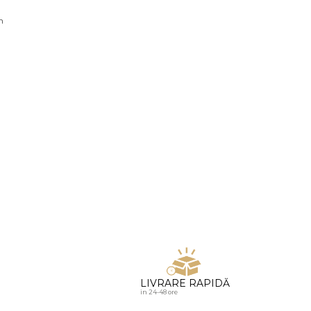
u diamante
n
LIVRARE RAPIDĂ
in 24-48 ore