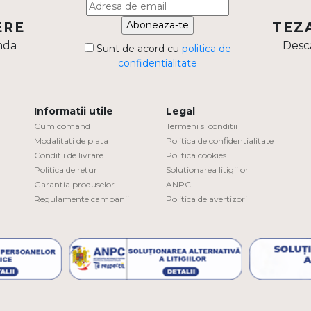
Aboneaza-te
ERE
TEZ
nda
Desca
Sunt de acord cu
politica de
confidentialitate
Informatii utile
Legal
Cum comand
Termeni si conditii
Modalitati de plata
Politica de confidentialitate
Conditii de livrare
Politica cookies
Politica de retur
Solutionarea litigiilor
Garantia produselor
ANPC
Regulamente campanii
Politica de avertizori