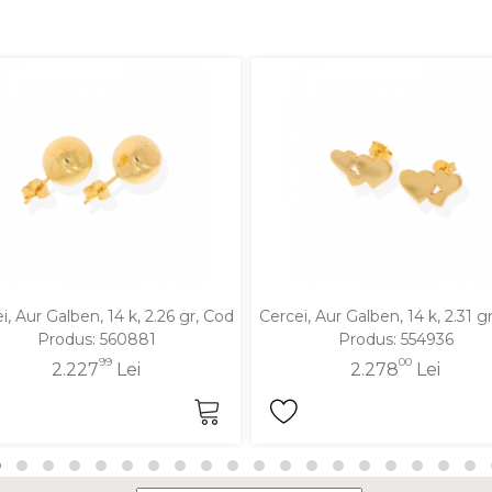
i, Aur Galben, 14 k, 2.26 gr, Cod
Cercei, Aur Galben, 14 k, 2.31 g
Produs: 560881
Produs: 554936
99
00
2.227
Lei
2.278
Lei