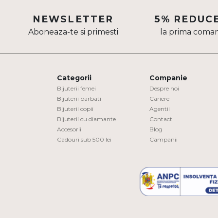
Aur mixt
NEWSLETTER
5% REDUC
Aboneaza-te si primesti
la prima coma
CARATAJ
14K
18K
Categorii
Companie
22K
Bijuterii femei
Despre noi
Bijuterii barbati
Cariere
Bijuterii copii
Agentii
PIATRA
Bijuterii cu diamante
Contact
Accesorii
Blog
Fara pietre
Cadouri sub 500 lei
Campanii
Cu pietre
Diamante