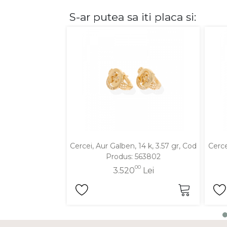
S-ar putea sa iti placa si:
DIAMANTE
Vezi toate
Inele
Cercei
Bratari
Coliere
Lanturi
Pandantive
Accesorii
Cercei, Aur Galben, 14 k, 3.57 gr, Cod
Cerce
Produs: 563802
TIP METAL
00
3.520
Lei
Aur galben
Aur alb
Aur roz