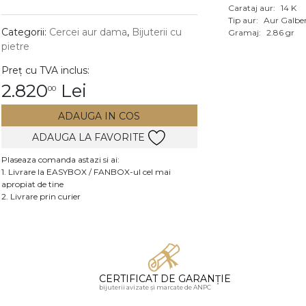
Carataj aur:
14 K
Vezi toate bijuteriile c
Tip aur:
Aur Galbe
RA
Categorii:
Cercei aur dama
,
Bijuterii cu
Gramaj:
2.86 gr
pietre
pietre
Preț cu TVA inclus:
mante
2.820
Lei
00
ADAUGA IN COS
ADAUGA LA FAVORITE
Plaseaza comanda astazi si ai:
1. Livrare la EASYBOX / FANBOX-ul cel mai
apropiat de tine
2. Livrare prin curier
CERTIFICAT DE GARANȚIE
bijuterii avizate și marcate de ANPC