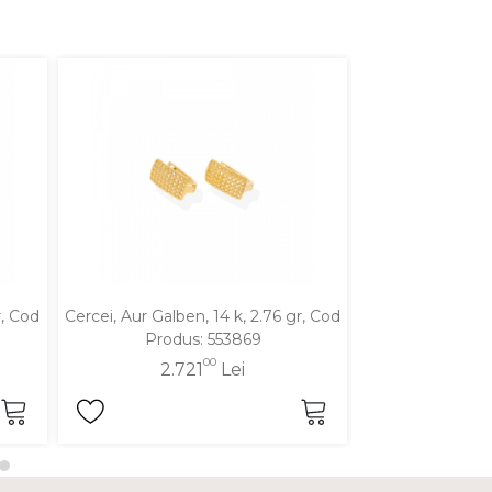
r, Cod
Cercei, Aur Galben, 14 k, 2.76 gr, Cod
Cercei, Aur Galbe
Produs: 553869
Produ
00
2.721
Lei
2.6