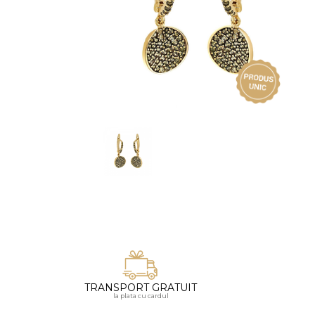
Vezi toate bijuteriile pentru femei
Inele
PIAT
Bratari
Cu 
Coliere
Dia
Lanturi
Pandantive
Accesorii
BIJUTERII COPII
Vezi toate
Inele
Cercei
Bratari
Coliere
TRANSPORT GRATUIT
Lanturi
la plata cu cardul
Pandantive