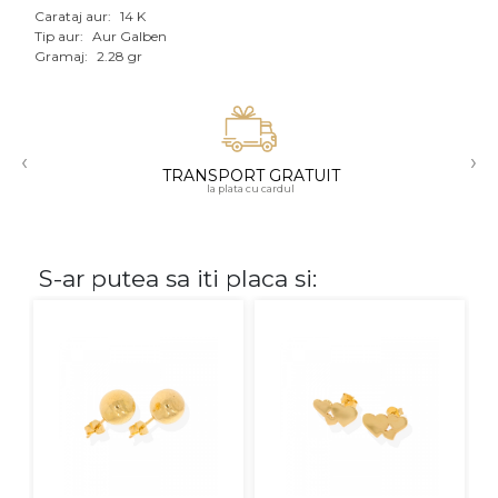
Carataj aur:
14 K
Aur mixt
Tip aur:
Aur Galben
Gramaj:
2.28 gr
CARATAJ
14K
‹
›
18K
TRANSPORT GRATUIT
la plata cu cardul
22K
PIATRA
S-ar putea sa iti placa si:
Fara pietre
Cu pietre
Diamante