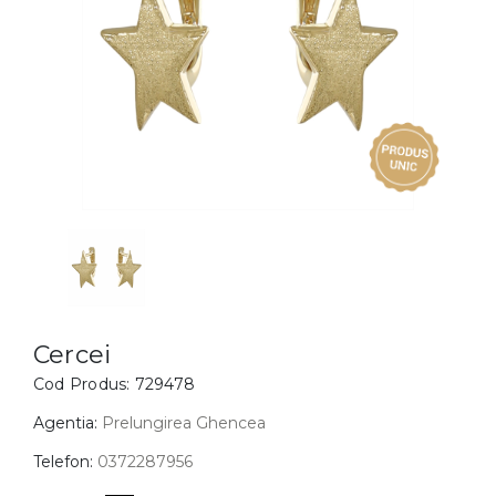
Inele
PIAT
Bratari
Cu 
Coliere
Dia
Lanturi
Pandantive
Accesorii
BIJUTERII COPII
Vezi toate
Inele
Cercei
Cercei
Cod Produs:
729478
Bratari
Coliere
Agentia:
Prelungirea Ghencea
Lanturi
Telefon:
0372287956
Pandantive