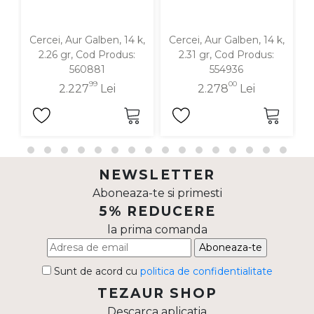
Cercei, Aur Galben, 14 k,
Cercei, Aur Galben, 14 k,
C
2.26 gr, Cod Produs:
2.31 gr, Cod Produs:
560881
554936
99
00
2.227
Lei
2.278
Lei
NEWSLETTER
Aboneaza-te si primesti
5% REDUCERE
la prima comanda
Aboneaza-te
Sunt de acord cu
politica de confidentialitate
TEZAUR SHOP
Descarca aplicatia