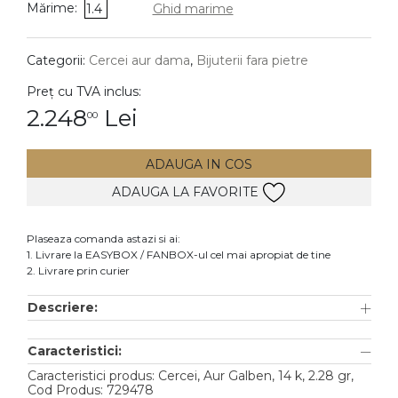
Mărime:
1.4
Ghid marime
DIAMANTE
Vezi toate
Categorii:
Cercei aur dama
,
Bijuterii fara pietre
Inele
Preț cu TVA inclus:
Cercei
2.248
Lei
00
Bratari
ADAUGA IN COS
Coliere
ADAUGA LA FAVORITE
Lanturi
Pandantive
Plaseaza comanda astazi si ai:
Accesorii
1. Livrare la EASYBOX / FANBOX-ul cel mai apropiat de tine
2. Livrare prin curier
TIP METAL
Descriere:
Aur galben
Caracteristici:
Aur alb
Caracteristici produs: Cercei, Aur Galben, 14 k, 2.28 gr,
Aur roz
Cod Produs: 729478