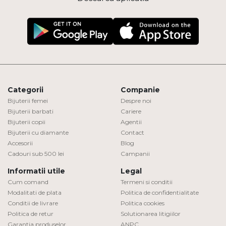
Categorii
Companie
Bijuterii femei
Despre noi
Bijuterii barbati
Cariere
Bijuterii copii
Agentii
Bijuterii cu diamante
Contact
Accesorii
Blog
Cadouri sub 500 lei
Campanii
Informatii utile
Legal
Cum comand
Termeni si conditii
Modalitati de plata
Politica de confidentialitate
Conditii de livrare
Politica cookies
Politica de retur
Solutionarea litigiilor
Garantia produselor
ANPC