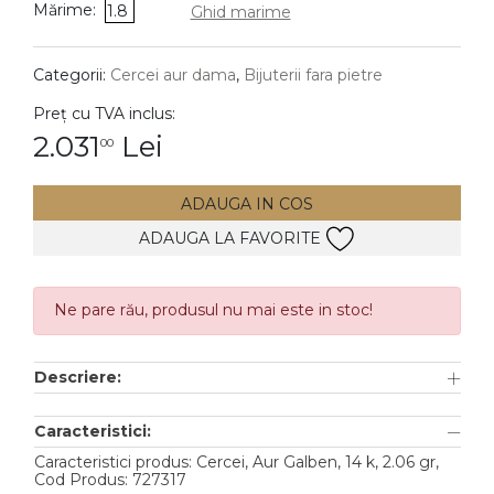
Mărime:
1.8
Ghid marime
DIAMANTE
Vezi toate
Categorii:
Cercei aur dama
,
Bijuterii fara pietre
Inele
Preț cu TVA inclus:
Cercei
2.031
Lei
00
Bratari
ADAUGA IN COS
Coliere
ADAUGA LA FAVORITE
Lanturi
Pandantive
Accesorii
Ne pare rău, produsul nu mai este in stoc!
TIP METAL
Descriere:
Aur galben
Caracteristici:
Aur alb
Caracteristici produs: Cercei, Aur Galben, 14 k, 2.06 gr,
Cod Produs: 727317
Aur roz