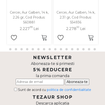
Cercei, Aur Galben, 14 k,
Cercei, Aur Galben, 14 k,
C
2.26 gr, Cod Produs:
2.31 gr, Cod Produs:
560881
554936
99
00
2.227
Lei
2.278
Lei
NEWSLETTER
Aboneaza-te si primesti
5% REDUCERE
la prima comanda
Aboneaza-te
Sunt de acord cu
politica de confidentialitate
TEZAUR SHOP
Descarca aplicatia