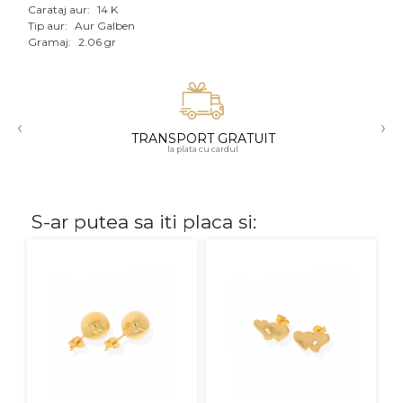
Carataj aur:
14 K
Aur mixt
Tip aur:
Aur Galben
Gramaj:
2.06 gr
CARATAJ
14K
‹
›
18K
TRANSPORT GRATUIT
la plata cu cardul
22K
PIATRA
S-ar putea sa iti placa si:
Fara pietre
Cu pietre
Diamante