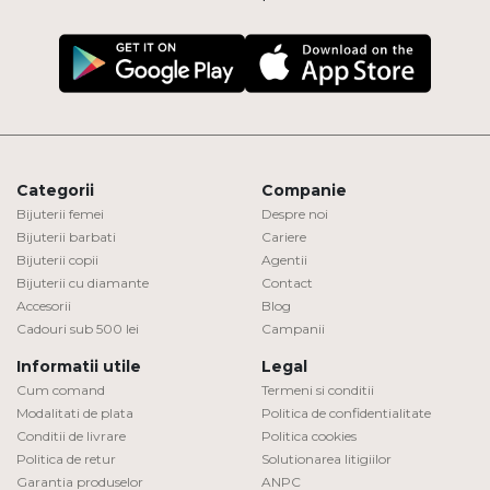
Categorii
Companie
Bijuterii femei
Despre noi
Bijuterii barbati
Cariere
Bijuterii copii
Agentii
Bijuterii cu diamante
Contact
Accesorii
Blog
Cadouri sub 500 lei
Campanii
Informatii utile
Legal
Cum comand
Termeni si conditii
Modalitati de plata
Politica de confidentialitate
Conditii de livrare
Politica cookies
Politica de retur
Solutionarea litigiilor
Garantia produselor
ANPC