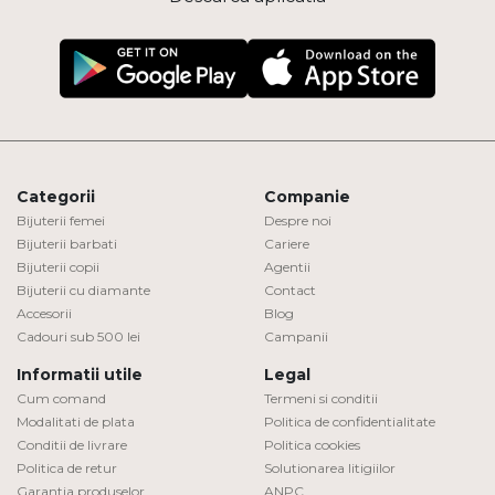
Categorii
Companie
Bijuterii femei
Despre noi
Bijuterii barbati
Cariere
Bijuterii copii
Agentii
Bijuterii cu diamante
Contact
Accesorii
Blog
Cadouri sub 500 lei
Campanii
Informatii utile
Legal
Cum comand
Termeni si conditii
Modalitati de plata
Politica de confidentialitate
Conditii de livrare
Politica cookies
Politica de retur
Solutionarea litigiilor
Garantia produselor
ANPC