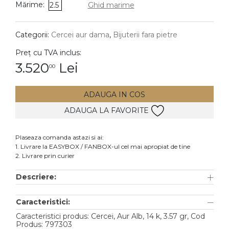
Mărime:
2.5
Ghid marime
DIAMANTE
Vezi toate
Categorii:
Cercei aur dama
,
Bijuterii fara pietre
Inele
Preț cu TVA inclus:
Cercei
3.520
Lei
00
Bratari
ADAUGA IN COS
Coliere
ADAUGA LA FAVORITE
Lanturi
Pandantive
Plaseaza comanda astazi si ai:
Accesorii
1. Livrare la EASYBOX / FANBOX-ul cel mai apropiat de tine
2. Livrare prin curier
TIP METAL
Descriere:
Aur galben
Caracteristici:
Aur alb
Caracteristici produs: Cercei, Aur Alb, 14 k, 3.57 gr, Cod
Aur roz
Produs: 797303