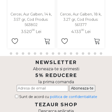
Cercei, Aur Galben, 14 k,
Cercei, Aur Galben, 18 k,
C
3.57 gr, Cod Produs:
3.27 gr, Cod Produs:
563802
561377
00
00
3.520
Lei
4.133
Lei
NEWSLETTER
Aboneaza-te si primesti
5% REDUCERE
la prima comanda
Aboneaza-te
Sunt de acord cu
politica de confidentialitate
TEZAUR SHOP
Descarca aplicatia