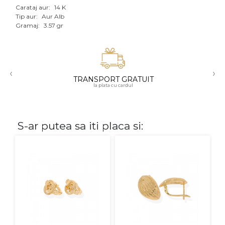
Carataj aur:
14 K
Aur mixt
Tip aur:
Aur Alb
Gramaj:
3.57 gr
CARATAJ
14K
‹
›
18K
TRANSPORT GRATUIT
la plata cu cardul
22K
PIATRA
S-ar putea sa iti placa si:
Fara pietre
Cu pietre
Diamante