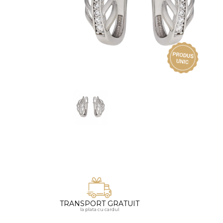
Vezi toate bijuteriile pentru femei
Inele
PIAT
Bratari
Cu 
Coliere
Dia
Lanturi
Pandantive
Accesorii
BIJUTERII COPII
Vezi toate
Inele
Cercei
Bratari
Coliere
TRANSPORT GRATUIT
Lanturi
la plata cu cardul
Pandantive