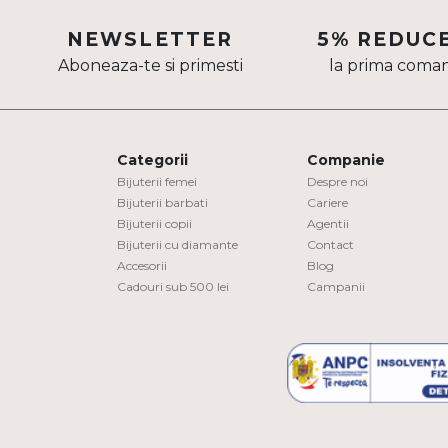
Aur mixt
NEWSLETTER
5% REDUC
Aboneaza-te si primesti
la prima coma
CARATAJ
14K
18K
Categorii
Companie
22K
Bijuterii femei
Despre noi
Bijuterii barbati
Cariere
Bijuterii copii
Agentii
PIATRA
Bijuterii cu diamante
Contact
Accesorii
Blog
Fara pietre
Cadouri sub 500 lei
Campanii
Cu pietre
Diamante