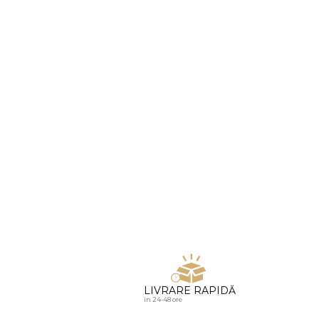
u diamante
LIVRARE RAPIDĂ
in 24-48 ore