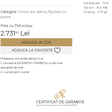
Carataj aur:
14 K
Vezi toate bijuteriile c
Tip aur:
Aur Alb
RA
Categorii:
Cercei aur dama
,
Bijuterii cu
Gramaj:
2.77 gr
pietre
pietre
Preț cu TVA inclus:
mante
2.731
Lei
00
ADAUGA IN COS
ADAUGA LA FAVORITE
Plaseaza comanda astazi si ai:
1. Livrare la EASYBOX / FANBOX-ul cel mai
apropiat de tine
2. Livrare prin curier
CERTIFICAT DE GARANȚIE
bijuterii avizate și marcate de ANPC