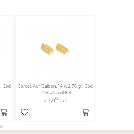
r, Cod
Cercei, Aur Galben, 14 k, 2.76 gr, Cod
Cercei, Aur Galbe
Produs: 553869
Produ
00
2.721
Lei
2.6