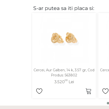
S-ar putea sa iti placa si:
DIAMANTE
Vezi toate
Inele
Cercei
Bratari
Coliere
Lanturi
Pandantive
Accesorii
Cercei, Aur Galben, 14 k, 3.57 gr, Cod
Cerce
Produs: 563802
TIP METAL
00
3.520
Lei
Aur galben
Aur alb
Aur roz