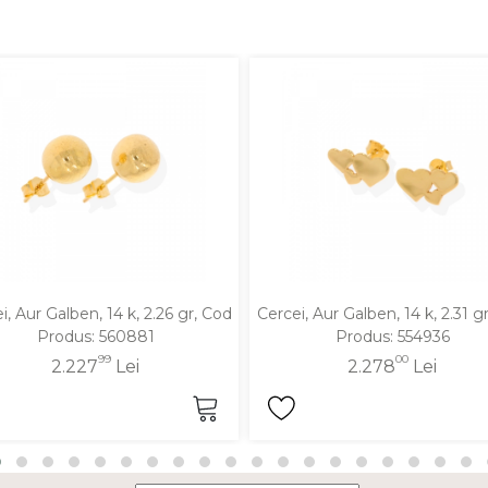
i, Aur Galben, 14 k, 2.26 gr, Cod
Cercei, Aur Galben, 14 k, 2.31 g
Produs: 560881
Produs: 554936
99
00
2.227
Lei
2.278
Lei