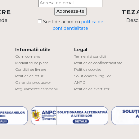
Aboneaza-te
ERE
TEZ
nda
Desca
Sunt de acord cu
politica de
confidentialitate
Informatii utile
Legal
Cum comand
Termeni si conditii
Modalitati de plata
Politica de confidentialitate
Conditii de livrare
Politica cookies
Politica de retur
Solutionarea litigiilor
Garantia produselor
ANPC
Regulamente campanii
Politica de avertizori