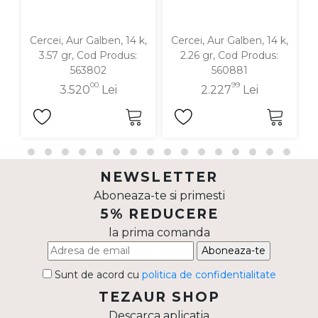
Cercei, Aur Galben, 14 k,
Cercei, Aur Galben, 14 k,
C
3.57 gr, Cod Produs:
2.26 gr, Cod Produs:
563802
560881
00
99
3.520
Lei
2.227
Lei
NEWSLETTER
Aboneaza-te si primesti
5% REDUCERE
la prima comanda
Aboneaza-te
Sunt de acord cu
politica de confidentialitate
TEZAUR SHOP
Descarca aplicatia