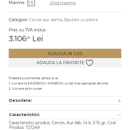
Mărime:
1.3
Ghid marime
DIAMANTE
Vezi toate
Categorii:
Cercei aur dama
,
Bijuterii cu pietre
Inele
Preț cu TVA inclus:
Cercei
3.106
Lei
00
Bratari
ADAUGA IN COS
Coliere
ADAUGA LA FAVORITE
Lanturi
Pandantive
Plaseaza comanda astazi si ai:
Accesorii
1. Livrare la EASYBOX / FANBOX-ul cel mai apropiat de tine
2. Livrare prin curier
TIP METAL
Descriere:
Aur galben
Caracteristici:
Aur alb
Caracteristici produs: Cercei, Aur Alb, 14 k, 3.15 gr, Cod
Aur roz
Produs: 721249