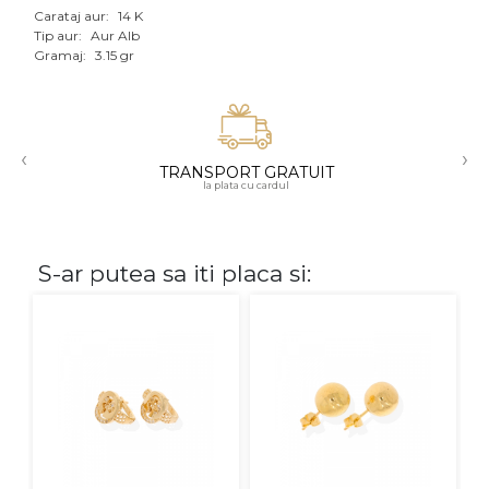
Carataj aur:
14 K
Aur mixt
Tip aur:
Aur Alb
Gramaj:
3.15 gr
CARATAJ
14K
‹
›
18K
TRANSPORT GRATUIT
la plata cu cardul
22K
PIATRA
S-ar putea sa iti placa si:
Fara pietre
Cu pietre
Diamante