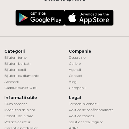
Categorii
Companie
Bijuterii femei
Despre noi
Bijuterii barbati
Cariere
Bijuterii copii
Agentii
Bijuterii cu diamante
Contact
Accesorii
Blog
Cadouri sub 500 lei
Campanii
Informatii utile
Legal
Cum comand
Termeni si conditii
Modalitati de plata
Politica de confidentialitate
Conditii de livrare
Politica cookies
Politica de retur
Solutionarea litigiilor
Garantia produselor
ANPC