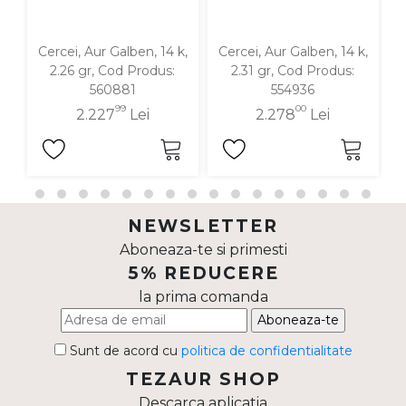
Cercei, Aur Galben, 14 k,
Cercei, Aur Galben, 14 k,
C
2.26 gr, Cod Produs:
2.31 gr, Cod Produs:
560881
554936
99
00
2.227
Lei
2.278
Lei
NEWSLETTER
Aboneaza-te si primesti
5% REDUCERE
la prima comanda
Aboneaza-te
Sunt de acord cu
politica de confidentialitate
TEZAUR SHOP
Descarca aplicatia