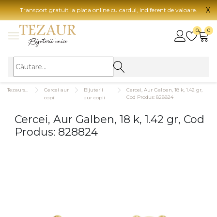
X
Transport gratuit la plata online cu cardul, indiferent de valoare.
BIJUTERII
0
0
Vezi toate bijuteriile
Vezi 
BIJUTERII FEMEI
Vezi toate
TIP 
Tezaurshop.ro
Cercei aur
Bijuterii
Cercei, Aur Galben, 18 k, 1.42 gr,
Inele
Aur
Cod Produs: 828824
copii
aur copii
Cercei
Aur
Cercei, Aur Galben, 18 k, 1.42 gr, Cod
Bratari
Aur
Produs: 828824
Coliere
Aur
Lanturi
CAR
Pandantive
14K
Accesorii
18K
BIJUTERII BARBATI
Vezi toate
22K