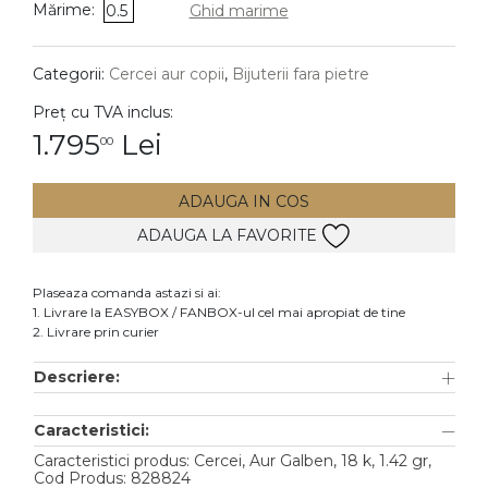
Mărime:
0.5
Ghid marime
DIAMANTE
Vezi toate
Categorii:
Cercei aur copii
,
Bijuterii fara pietre
Inele
Preț cu TVA inclus:
Cercei
1.795
Lei
00
Bratari
ADAUGA IN COS
Coliere
ADAUGA LA FAVORITE
Lanturi
Pandantive
Plaseaza comanda astazi si ai:
Accesorii
1. Livrare la EASYBOX / FANBOX-ul cel mai apropiat de tine
2. Livrare prin curier
TIP METAL
Descriere:
Aur galben
Caracteristici:
Aur alb
Caracteristici produs: Cercei, Aur Galben, 18 k, 1.42 gr,
Aur roz
Cod Produs: 828824