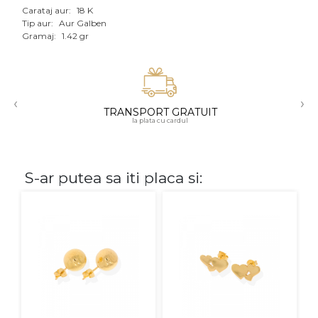
Carataj aur:
18 K
Aur mixt
Tip aur:
Aur Galben
Gramaj:
1.42 gr
CARATAJ
14K
‹
›
18K
TRANSPORT GRATUIT
la plata cu cardul
22K
PIATRA
S-ar putea sa iti placa si:
Fara pietre
Cu pietre
Diamante