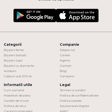
Categorii
Companie
Bijuterii femei
Despre noi
Bijuterii barbati
Cariere
Bijuterii copii
Agentii
Bijuterii cu diamante
Contact
Accesorii
Blog
Cadouri sub 500 lei
Campanii
Informatii utile
Legal
Cum comand
Termeni si conditii
Modalitati de plata
Politica de confidentialitate
Conditii de livrare
Politica cookies
Politica de retur
Solutionarea litigiilor
Garantia produselor
ANPC