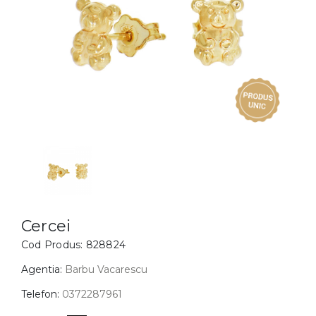
Inele
PIAT
Bratari
Cu 
Coliere
Dia
Lanturi
Pandantive
Accesorii
BIJUTERII COPII
Vezi toate
Inele
Cercei
Cercei
Cod Produs:
828824
Bratari
Coliere
Agentia:
Barbu Vacarescu
Lanturi
Telefon:
0372287961
Pandantive