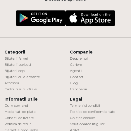
Categorii
Companie
Bijuterii femei
Despre noi
Bijuterii barbati
Cariere
Bijuterii copii
Agentii
Bijuterii cu diamante
Contact
Accesorii
Blog
Cadouri sub 500 lei
Campanii
Informatii utile
Legal
Cum comand
Termeni si conditii
Modalitati de plata
Politica de confidentialitate
Conditii de livrare
Politica cookies
Politica de retur
Solutionarea litigiilor
Garantia produselor
ANPC