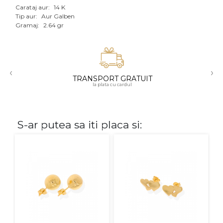
Carataj aur:
14 K
Aur mixt
Tip aur:
Aur Galben
Gramaj:
2.64 gr
CARATAJ
14K
‹
›
18K
TRANSPORT GRATUIT
la plata cu cardul
22K
PIATRA
S-ar putea sa iti placa si:
Fara pietre
Cu pietre
Diamante