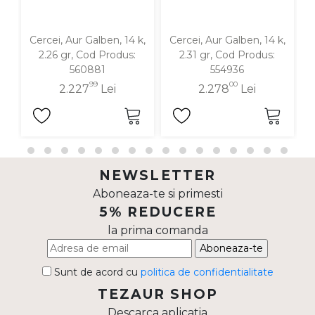
Cercei, Aur Galben, 14 k,
Cercei, Aur Galben, 14 k,
C
2.26 gr, Cod Produs:
2.31 gr, Cod Produs:
560881
554936
99
00
2.227
Lei
2.278
Lei
NEWSLETTER
Aboneaza-te si primesti
5% REDUCERE
la prima comanda
Aboneaza-te
Sunt de acord cu
politica de confidentialitate
TEZAUR SHOP
Descarca aplicatia