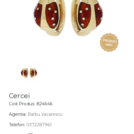
Inele
PIAT
Bratari
Cu 
Coliere
Dia
Lanturi
Pandantive
Accesorii
BIJUTERII COPII
Vezi toate
Inele
Cercei
Cercei
Cod Produs:
824646
Bratari
Coliere
Agentia:
Barbu Vacarescu
Lanturi
Telefon:
0372287961
Pandantive