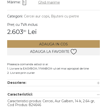
Mărime:
1
Ghid marime
DIAMANTE
Vezi toate
Categorii:
Cercei aur copii
,
Bijuterii cu pietre
Inele
Preț cu TVA inclus:
Cercei
2.603
Lei
00
Bratari
ADAUGA IN COS
Coliere
ADAUGA LA FAVORITE
Lanturi
Pandantive
Plaseaza comanda astazi si ai:
Accesorii
1. Livrare la EASYBOX / FANBOX-ul cel mai apropiat de tine
2. Livrare prin curier
TIP METAL
Descriere:
Aur galben
Caracteristici:
Aur alb
Caracteristici produs: Cercei, Aur Galben, 14 k, 2.64 gr,
Aur roz
Cod Produs: 824646