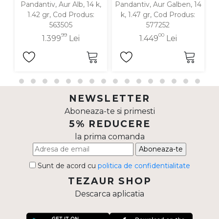
Pandantiv, Aur Alb, 14 k,
Pandantiv, Aur Galben, 14
P
1.42 gr, Cod Produs:
k, 1.47 gr, Cod Produs:
563505
577252
99
00
1.399
Lei
1.449
Lei
NEWSLETTER
Aboneaza-te si primesti
5% REDUCERE
la prima comanda
Aboneaza-te
Sunt de acord cu
politica de confidentialitate
TEZAUR SHOP
Descarca aplicatia