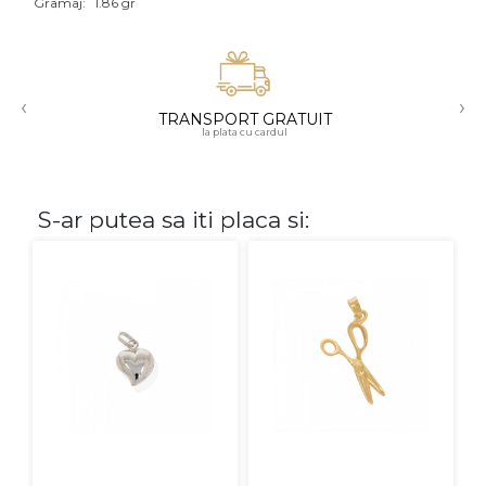
Gramaj:
1.86 gr
Aur mixt
CARATAJ
‹
›
TRANSPORT GRATUIT
14K
la plata cu cardul
18K
22K
S-ar putea sa iti placa si:
PIATRA
Fara pietre
Cu pietre
Diamante