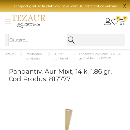
X
Transport gratuit la plata online cu cardul, indiferent de valoare.
BIJUTERII
0
0
Vezi toate bijuteriile
Vezi 
BIJUTERII FEMEI
Vezi toate
TIP 
Tezaurshop.ro
Pandantive
Bijuterii
Pandantiv, Aur Mixt, 14 k, 1.86
Inele
Aur
gr, Cod Produs: 817777
aur dama
aur femei
Cercei
Aur
Pandantiv, Aur Mixt, 14 k, 1.86 gr,
Bratari
Aur
Cod Produs: 817777
Coliere
Aur
Lanturi
CAR
Pandantive
14K
Accesorii
18K
BIJUTERII BARBATI
Vezi toate
22K