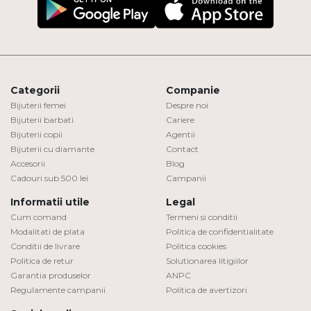
Categorii
Companie
Bijuterii femei
Despre noi
Bijuterii barbati
Cariere
Bijuterii copii
Agentii
Bijuterii cu diamante
Contact
Accesorii
Blog
Cadouri sub 500 lei
Campanii
Informatii utile
Legal
Cum comand
Termeni si conditii
Modalitati de plata
Politica de confidentialitate
Conditii de livrare
Politica cookies
Politica de retur
Solutionarea litigiilor
Garantia produselor
ANPC
Regulamente campanii
Politica de avertizori