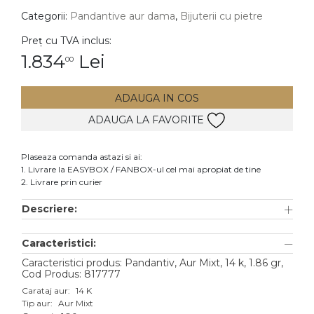
Categorii:
Pandantive aur dama
,
Bijuterii cu pietre
DIAMANTE
Vezi toate
Preț cu TVA inclus:
1.834
Lei
00
Inele
Cercei
ADAUGA IN COS
Bratari
ADAUGA LA FAVORITE
Coliere
Lanturi
Plaseaza comanda astazi si ai:
1. Livrare la EASYBOX / FANBOX-ul cel mai apropiat de tine
Pandantive
2. Livrare prin curier
Accesorii
Descriere:
TIP METAL
Caracteristici:
Aur galben
Caracteristici produs: Pandantiv, Aur Mixt, 14 k, 1.86 gr,
Cod Produs: 817777
Aur alb
Carataj aur:
14 K
Tip aur:
Aur Mixt
Aur roz