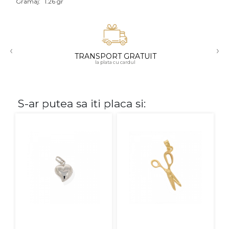
Gramaj:
1.26 gr
Aur mixt
CARATAJ
‹
›
TRANSPORT GRATUIT
14K
la plata cu cardul
18K
22K
S-ar putea sa iti placa si:
PIATRA
Fara pietre
Cu pietre
Diamante