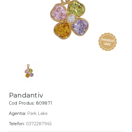
Inele
PIAT
Bratari
Cu 
Coliere
Dia
Lanturi
Pandantive
Accesorii
BIJUTERII COPII
Vezi toate
Inele
Cercei
Pandantiv
Bratari
Cod Produs:
809871
Coliere
Agentia:
Park Lake
Lanturi
Telefon:
0372287945
Pandantive