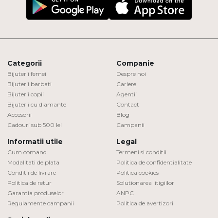
Categorii
Companie
Bijuterii femei
Despre noi
Bijuterii barbati
Cariere
Bijuterii copii
Agentii
Bijuterii cu diamante
Contact
Accesorii
Blog
Cadouri sub 500 lei
Campanii
Informatii utile
Legal
Cum comand
Termeni si conditii
Modalitati de plata
Politica de confidentialitate
Conditii de livrare
Politica cookies
Politica de retur
Solutionarea litigiilor
Garantia produselor
ANPC
Regulamente campanii
Politica de avertizori