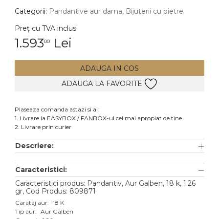
Categorii:
Pandantive aur dama
,
Bijuterii cu pietre
DIAMANTE
Vezi toate
Preț cu TVA inclus:
1.593
Lei
00
Inele
Cercei
ADAUGA IN COS
Bratari
ADAUGA LA FAVORITE
Coliere
Lanturi
Plaseaza comanda astazi si ai:
1. Livrare la EASYBOX / FANBOX-ul cel mai apropiat de tine
Pandantive
2. Livrare prin curier
Accesorii
Descriere:
TIP METAL
Caracteristici:
Aur galben
Caracteristici produs: Pandantiv, Aur Galben, 18 k, 1.26
gr, Cod Produs: 809871
Aur alb
Carataj aur:
18 K
Tip aur:
Aur Galben
Aur roz