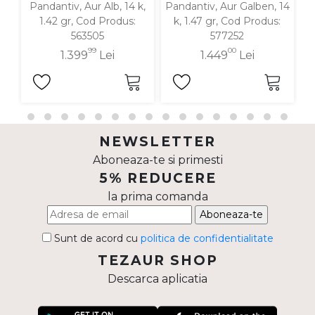
Pandantiv, Aur Alb, 14 k,
Pandantiv, Aur Galben, 14
P
1.42 gr, Cod Produs:
k, 1.47 gr, Cod Produs:
563505
577252
99
00
1.399
Lei
1.449
Lei
NEWSLETTER
Aboneaza-te si primesti
5% REDUCERE
la prima comanda
Aboneaza-te
Sunt de acord cu
politica de confidentialitate
TEZAUR SHOP
Descarca aplicatia