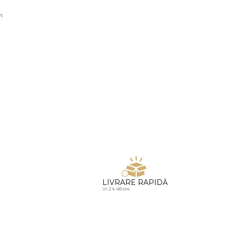
u diamante
n
LIVRARE RAPIDĂ
in 24-48 ore