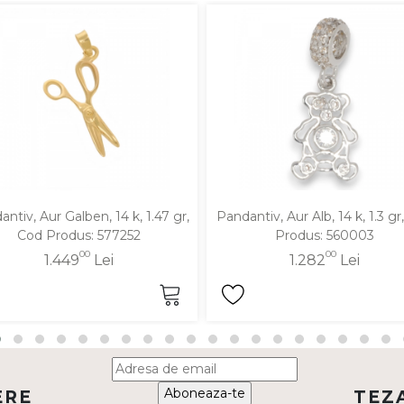
ntiv, Aur Galben, 14 k, 1.47 gr,
Pandantiv, Aur Alb, 14 k, 1.3 gr
Cod Produs: 577252
Produs: 560003
00
00
1.449
Lei
1.282
Lei
Aboneaza-te
ERE
TEZ