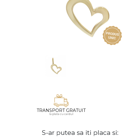
Vezi toate bijuteriile pentru femei
Inele
PIAT
Bratari
Cu 
Coliere
Dia
Lanturi
Pandantive
Accesorii
BIJUTERII COPII
Vezi toate
Inele
Cercei
Bratari
TRANSPORT GRATUIT
la plata cu cardul
Coliere
Lanturi
S-ar putea sa iti placa si:
Pandantive