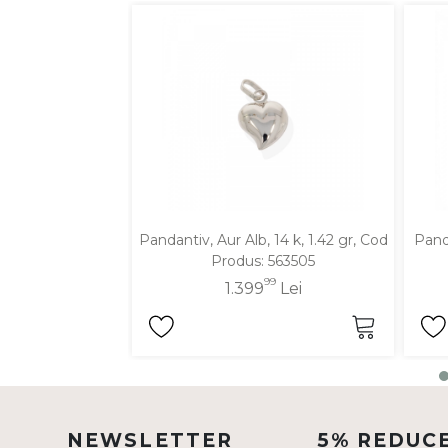
DIAMANTE
Vezi toate
Inele
Cercei
Bratari
Coliere
Lanturi
Pandantiv, Aur Alb, 14 k, 1.42 gr, Cod
Panda
Pandantive
Produs: 563505
Accesorii
99
1.399
Lei
TIP METAL
Aur galben
Aur alb
NEWSLETTER
5% REDUC
Aur roz