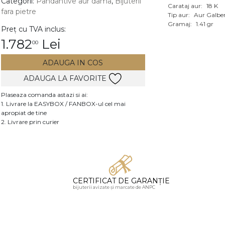
Categorii:
Pandantive aur dama
,
Bijuterii
Carataj aur:
18 K
fara pietre
Vezi toate bijuteriile c
Tip aur:
Aur Galbe
RA
Gramaj:
1.41 gr
Preț cu TVA inclus:
1.782
Lei
00
pietre
mante
ADAUGA IN COS
ADAUGA LA FAVORITE
Plaseaza comanda astazi si ai:
1. Livrare la EASYBOX / FANBOX-ul cel mai
apropiat de tine
2. Livrare prin curier
CERTIFICAT DE GARANȚIE
bijuterii avizate și marcate de ANPC