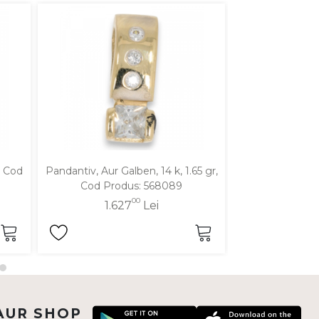
, Cod
Pandantiv, Aur Galben, 14 k, 1.65 gr,
Pandantiv, Aur Ga
Cod Produs: 568089
Cod Pro
00
1.627
Lei
2.1
AUR SHOP