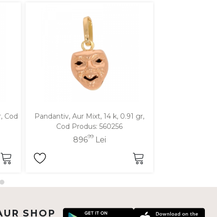
r, Cod
Pandantiv, Aur Mixt, 14 k, 0.91 gr,
Pandantiv, Aur Ga
Cod Produs: 560256
Cod Pro
99
896
Lei
66
AUR SHOP