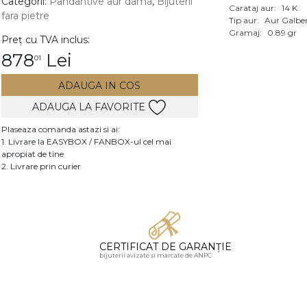
Categorii:
Pandantive aur dama
,
Bijuterii
Carataj aur:
14 K
fara pietre
Vezi toate bijuteriile c
Tip aur:
Aur Galbe
RA
Gramaj:
0.89 gr
Preț cu TVA inclus:
878
Lei
01
pietre
mante
ADAUGA IN COS
ADAUGA LA FAVORITE
Plaseaza comanda astazi si ai:
1. Livrare la EASYBOX / FANBOX-ul cel mai
apropiat de tine
2. Livrare prin curier
CERTIFICAT DE GARANȚIE
bijuterii avizate și marcate de ANPC