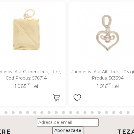
antiv, Aur Galben, 14 k, 1.1 gr,
Pandantiv, Aur Alb, 14 k, 1.03 g
Cod Produs: 576714
Produs: 563394
00
00
1.085
Lei
1.016
Lei
Aboneaza-te
ERE
TEZ