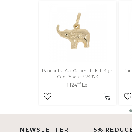
DIAMANTE
Vezi toate
Inele
Cercei
Bratari
Coliere
Lanturi
Pandantiv, Aur Galben, 14 k, 1.14 gr,
Pand
Pandantive
Cod Produs: 574973
Accesorii
00
1.124
Lei
TIP METAL
Aur galben
Aur alb
NEWSLETTER
5% REDUC
Aur roz