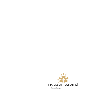
u diamante
n
LIVRARE RAPIDĂ
in 24-48 ore