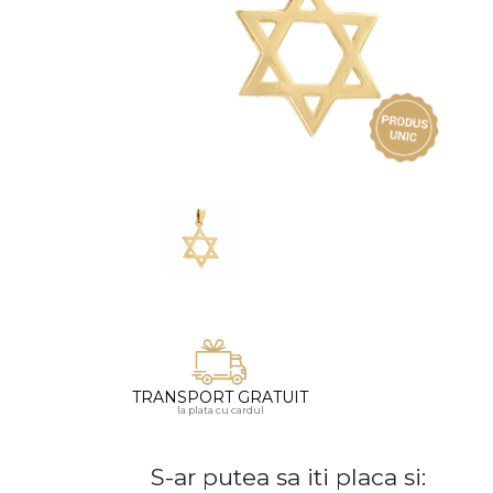
Vezi toate bijuteriile pentru femei
Inele
PIAT
Bratari
Cu 
Coliere
Dia
Lanturi
Pandantive
Accesorii
BIJUTERII COPII
Vezi toate
Inele
Cercei
Bratari
TRANSPORT GRATUIT
la plata cu cardul
Coliere
Lanturi
S-ar putea sa iti placa si:
Pandantive