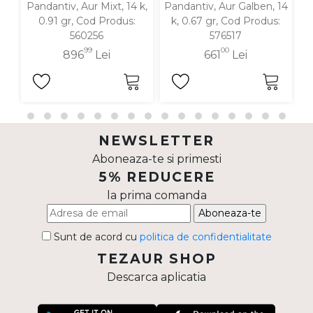
Pandantiv, Aur Mixt, 14 k,
Pandantiv, Aur Galben, 14
P
0.91 gr, Cod Produs:
k, 0.67 gr, Cod Produs:
560256
576517
99
00
896
Lei
661
Lei
NEWSLETTER
Aboneaza-te si primesti
5% REDUCERE
la prima comanda
Aboneaza-te
Sunt de acord cu
politica de confidentialitate
TEZAUR SHOP
Descarca aplicatia