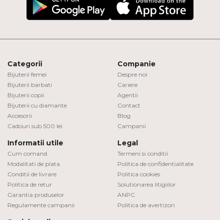
Categorii
Companie
Bijuterii femei
Despre noi
Bijuterii barbati
Cariere
Bijuterii copii
Agentii
Bijuterii cu diamante
Contact
Accesorii
Blog
Cadouri sub 500 lei
Campanii
Informatii utile
Legal
Cum comand
Termeni si conditii
Modalitati de plata
Politica de confidentialitate
Conditii de livrare
Politica cookies
Politica de retur
Solutionarea litigiilor
Garantia produselor
ANPC
Regulamente campanii
Politica de avertizori