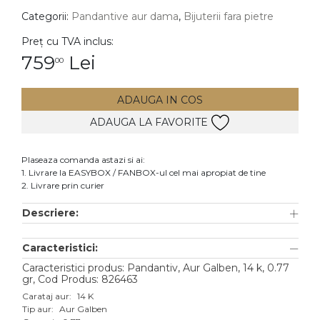
Categorii:
Pandantive aur dama
,
Bijuterii fara pietre
DIAMANTE
Vezi toate
Preț cu TVA inclus:
759
Lei
00
Inele
Cercei
ADAUGA IN COS
Bratari
ADAUGA LA FAVORITE
Coliere
Lanturi
Plaseaza comanda astazi si ai:
1. Livrare la EASYBOX / FANBOX-ul cel mai apropiat de tine
Pandantive
2. Livrare prin curier
Accesorii
Descriere:
TIP METAL
Caracteristici:
Aur galben
Caracteristici produs: Pandantiv, Aur Galben, 14 k, 0.77
gr, Cod Produs: 826463
Aur alb
Carataj aur:
14 K
Tip aur:
Aur Galben
Aur roz