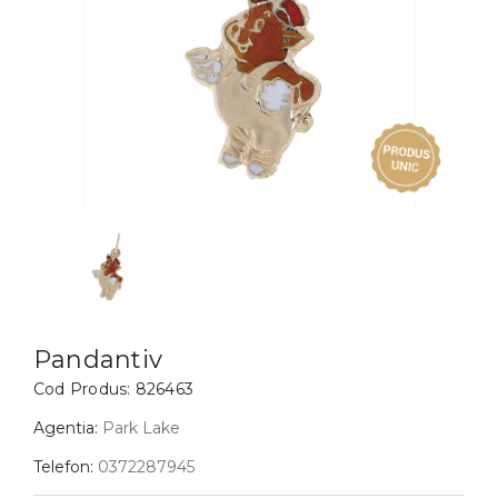
Inele
PIAT
Bratari
Cu 
Coliere
Dia
Lanturi
Pandantive
Accesorii
BIJUTERII COPII
Vezi toate
Inele
Cercei
Pandantiv
Bratari
Cod Produs:
826463
Coliere
Agentia:
Park Lake
Lanturi
Telefon:
0372287945
Pandantive