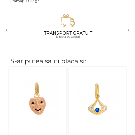
Gramaj:
0.77 gr
Aur mixt
CARATAJ
‹
›
TRANSPORT GRATUIT
14K
la plata cu cardul
18K
22K
S-ar putea sa iti placa si:
PIATRA
Fara pietre
Cu pietre
Diamante