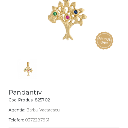
Inele
PIAT
Bratari
Cu 
Coliere
Dia
Lanturi
Pandantive
Accesorii
BIJUTERII COPII
Vezi toate
Inele
Cercei
Pandantiv
Bratari
Cod Produs:
825702
Coliere
Agentia:
Barbu Vacarescu
Lanturi
Telefon:
0372287961
Pandantive