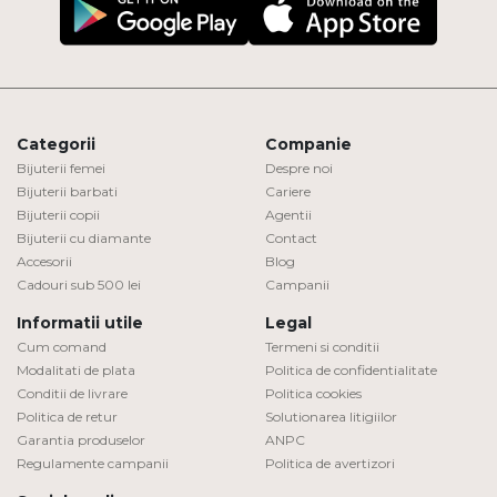
Categorii
Companie
Bijuterii femei
Despre noi
Bijuterii barbati
Cariere
Bijuterii copii
Agentii
Bijuterii cu diamante
Contact
Accesorii
Blog
Cadouri sub 500 lei
Campanii
Informatii utile
Legal
Cum comand
Termeni si conditii
Modalitati de plata
Politica de confidentialitate
Conditii de livrare
Politica cookies
Politica de retur
Solutionarea litigiilor
Garantia produselor
ANPC
Regulamente campanii
Politica de avertizori