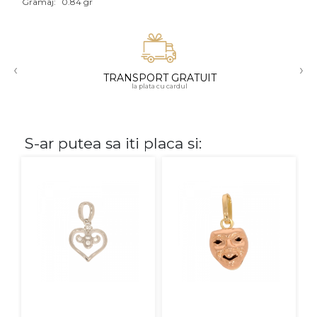
Gramaj:
0.84 gr
Aur mixt
CARATAJ
‹
›
TRANSPORT GRATUIT
14K
la plata cu cardul
18K
22K
S-ar putea sa iti placa si:
PIATRA
Fara pietre
Cu pietre
Diamante