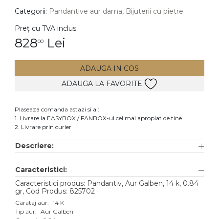
Categorii:
Pandantive aur dama
,
Bijuterii cu pietre
DIAMANTE
Vezi toate
Preț cu TVA inclus:
828
Lei
00
Inele
Cercei
ADAUGA IN COS
Bratari
ADAUGA LA FAVORITE
Coliere
Lanturi
Plaseaza comanda astazi si ai:
1. Livrare la EASYBOX / FANBOX-ul cel mai apropiat de tine
Pandantive
2. Livrare prin curier
Accesorii
Descriere:
TIP METAL
Caracteristici:
Aur galben
Caracteristici produs: Pandantiv, Aur Galben, 14 k, 0.84
gr, Cod Produs: 825702
Aur alb
Carataj aur:
14 K
Tip aur:
Aur Galben
Aur roz