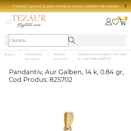
X
Transport gratuit la plata online cu cardul, indiferent de valoare.
BIJUTERII
0
0
Vezi toate bijuteriile
Vezi 
BIJUTERII FEMEI
Vezi toate
TIP 
Tezaurshop.ro
Pandantive
Bijuterii
Pandantiv, Aur Galben, 14 k, 0.84
Inele
Aur
gr, Cod Produs: 825702
aur dama
aur femei
Cercei
Aur
Pandantiv, Aur Galben, 14 k, 0.84 gr,
Bratari
Aur
Cod Produs: 825702
Coliere
Aur
Lanturi
CAR
Pandantive
14K
Accesorii
18K
BIJUTERII BARBATI
Vezi toate
22K