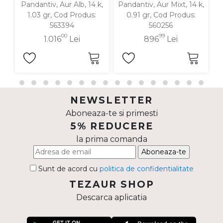
Pandantiv, Aur Alb, 14 k,
Pandantiv, Aur Mixt, 14 k,
P
1.03 gr, Cod Produs:
0.91 gr, Cod Produs:
563394
560256
00
99
1.016
Lei
896
Lei
NEWSLETTER
Aboneaza-te si primesti
5% REDUCERE
la prima comanda
Aboneaza-te
Sunt de acord cu
politica de confidentialitate
TEZAUR SHOP
Descarca aplicatia