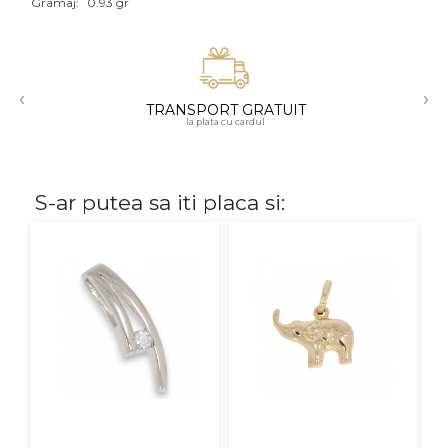
Gramaj:
0.93 gr
Aur mixt
CARATAJ
‹
›
TRANSPORT GRATUIT
14K
la plata cu cardul
18K
22K
S-ar putea sa iti placa si:
PIATRA
Fara pietre
Cu pietre
Diamante