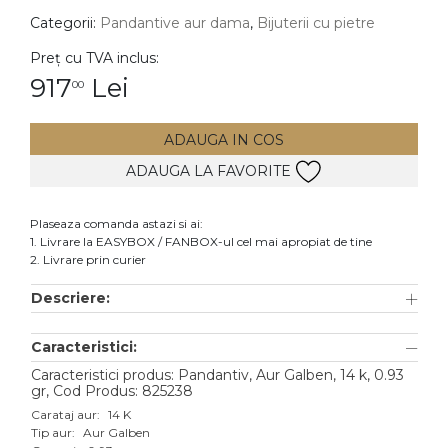
Categorii:
Pandantive aur dama
,
Bijuterii cu pietre
DIAMANTE
Vezi toate
Preț cu TVA inclus:
917
Lei
00
Inele
Cercei
ADAUGA IN COS
Bratari
ADAUGA LA FAVORITE
Coliere
Lanturi
Plaseaza comanda astazi si ai:
1. Livrare la EASYBOX / FANBOX-ul cel mai apropiat de tine
Pandantive
2. Livrare prin curier
Accesorii
Descriere:
TIP METAL
Caracteristici:
Aur galben
Caracteristici produs: Pandantiv, Aur Galben, 14 k, 0.93
gr, Cod Produs: 825238
Aur alb
Carataj aur:
14 K
Tip aur:
Aur Galben
Aur roz