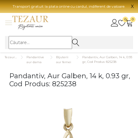
X
Transport gratuit la plata online cu cardul, indiferent de valoare.
BIJUTERII
0
0
Vezi toate bijuteriile
Vezi 
BIJUTERII FEMEI
Vezi toate
TIP 
Tezaurshop.ro
Pandantive
Bijuterii
Pandantiv, Aur Galben, 14 k, 0.93
Inele
Aur
gr, Cod Produs: 825238
aur dama
aur femei
Cercei
Aur
Pandantiv, Aur Galben, 14 k, 0.93 gr,
Bratari
Aur
Cod Produs: 825238
Coliere
Aur
Lanturi
CAR
Pandantive
14K
Accesorii
18K
BIJUTERII BARBATI
Vezi toate
22K