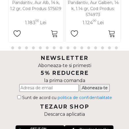
Pandantiv, Aur Alb, 14 k,
Pandantiv, Aur Galben, 14
P
1.2 gr, Cod Produs: 575619
k, 1.14 gr, Cod Produs:
574973
00
00
1.183
Lei
1.124
Lei
NEWSLETTER
Aboneaza-te si primesti
5% REDUCERE
la prima comanda
Aboneaza-te
Sunt de acord cu
politica de confidentialitate
TEZAUR SHOP
Descarca aplicatia