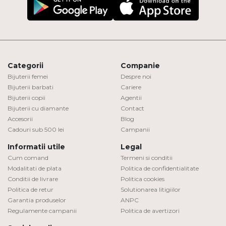
Categorii
Companie
Bijuterii femei
Despre noi
Bijuterii barbati
Cariere
Bijuterii copii
Agentii
Bijuterii cu diamante
Contact
Accesorii
Blog
Cadouri sub 500 lei
Campanii
Informatii utile
Legal
Cum comand
Termeni si conditii
Modalitati de plata
Politica de confidentialitate
Conditii de livrare
Politica cookies
Politica de retur
Solutionarea litigiilor
Garantia produselor
ANPC
Regulamente campanii
Politica de avertizori