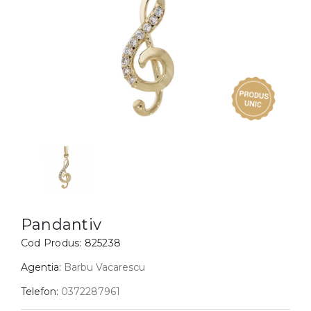
Inele
PIAT
Bratari
Cu 
Coliere
Dia
Lanturi
Pandantive
Accesorii
BIJUTERII COPII
Vezi toate
Inele
Cercei
Pandantiv
Bratari
Cod Produs:
825238
Coliere
Agentia:
Barbu Vacarescu
Lanturi
Telefon:
0372287961
Pandantive