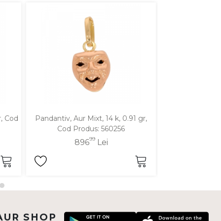
r, Cod
Pandantiv, Aur Mixt, 14 k, 0.91 gr,
Pandantiv, Aur Ga
Cod Produs: 560256
Cod Pro
99
896
Lei
66
AUR SHOP