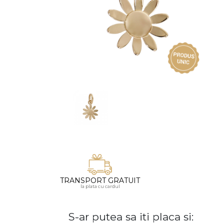
Vezi toate bijuteriile pentru femei
Inele
PIAT
Bratari
Cu 
Coliere
Dia
Lanturi
Pandantive
Accesorii
BIJUTERII COPII
Vezi toate
Inele
Cercei
Bratari
TRANSPORT GRATUIT
la plata cu cardul
Coliere
Lanturi
S-ar putea sa iti placa si:
Pandantive