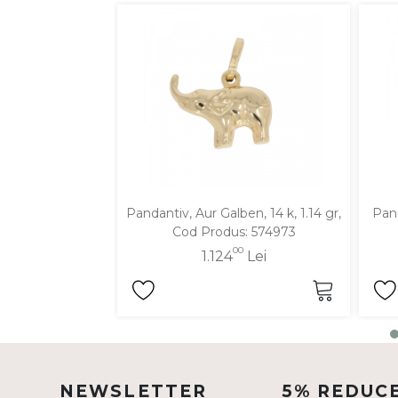
DIAMANTE
Vezi toate
Inele
Cercei
Bratari
Coliere
Lanturi
Pandantiv, Aur Galben, 14 k, 1.14 gr,
Pand
Pandantive
Cod Produs: 574973
Accesorii
00
1.124
Lei
TIP METAL
Aur galben
Aur alb
NEWSLETTER
5% REDUC
Aur roz