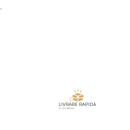
u diamante
n
LIVRARE RAPIDĂ
in 24-48 ore