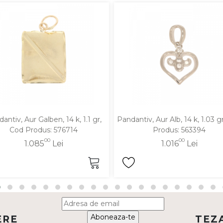
antiv, Aur Galben, 14 k, 1.1 gr,
Pandantiv, Aur Alb, 14 k, 1.03 g
Cod Produs: 576714
Produs: 563394
00
00
1.085
Lei
1.016
Lei
Aboneaza-te
ERE
TEZ