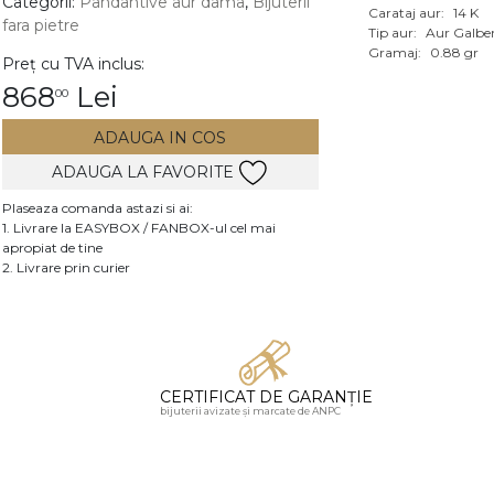
Categorii:
Pandantive aur dama
,
Bijuterii
Carataj aur:
14 K
fara pietre
Vezi toate bijuteriile c
Tip aur:
Aur Galbe
RA
Gramaj:
0.88 gr
Preț cu TVA inclus:
868
Lei
00
pietre
mante
ADAUGA IN COS
ADAUGA LA FAVORITE
Plaseaza comanda astazi si ai:
1. Livrare la EASYBOX / FANBOX-ul cel mai
apropiat de tine
2. Livrare prin curier
CERTIFICAT DE GARANȚIE
bijuterii avizate și marcate de ANPC