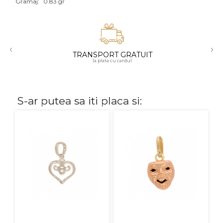
Gramaj:
0.83 gr
Aur mixt
CARATAJ
‹
›
TRANSPORT GRATUIT
14K
la plata cu cardul
18K
22K
S-ar putea sa iti placa si:
PIATRA
Fara pietre
Cu pietre
Diamante