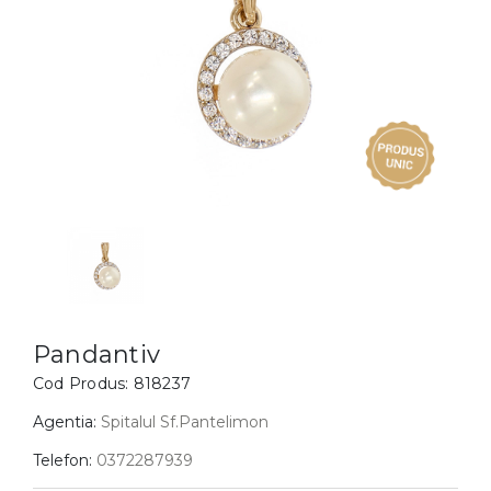
Inele
PIAT
Bratari
Cu 
Coliere
Dia
Lanturi
Pandantive
Accesorii
BIJUTERII COPII
Vezi toate
Inele
Cercei
Pandantiv
Bratari
Cod Produs:
818237
Coliere
Agentia:
Spitalul Sf.Pantelimon
Lanturi
Telefon:
0372287939
Pandantive