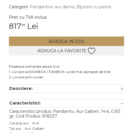
Categorii:
Pandantive aur dama
,
Bijuterii cu pietre
DIAMANTE
Vezi toate
Preț cu TVA inclus:
817
Lei
99
Inele
Cercei
ADAUGA IN COS
Bratari
ADAUGA LA FAVORITE
Coliere
Lanturi
Plaseaza comanda astazi si ai:
1. Livrare la EASYBOX / FANBOX-ul cel mai apropiat de tine
Pandantive
2. Livrare prin curier
Accesorii
Descriere:
TIP METAL
Caracteristici:
Aur galben
Caracteristici produs: Pandantiv, Aur Galben, 14 k, 0.83
gr, Cod Produs: 818237
Aur alb
Carataj aur:
14 K
Tip aur:
Aur Galben
Aur roz