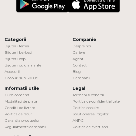
Categorii
Companie
Bijuterii femei
Despre noi
Bijuterii barbati
Cariere
Bijuterii copii
Agentii
Bijuterii cu diamante
Contact
Accesorii
Blog
Cadouri sub 500 lei
Campanii
Informatii utile
Legal
Cum comand
Termeni si conditii
Modalitati de plata
Politica de confidentialitate
Conditii de livrare
Politica cookies
Politica de retur
Solutionarea litigiilor
Garantia produselor
ANPC
Regulamente campanii
Politica de avertizori