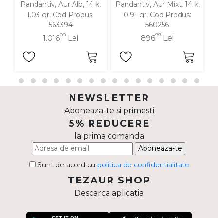
Pandantiv, Aur Alb, 14 k,
Pandantiv, Aur Mixt, 14 k,
P
1.03 gr, Cod Produs:
0.91 gr, Cod Produs:
563394
560256
00
99
1.016
Lei
896
Lei
NEWSLETTER
Aboneaza-te si primesti
5% REDUCERE
la prima comanda
Aboneaza-te
Sunt de acord cu
politica de confidentialitate
TEZAUR SHOP
Descarca aplicatia