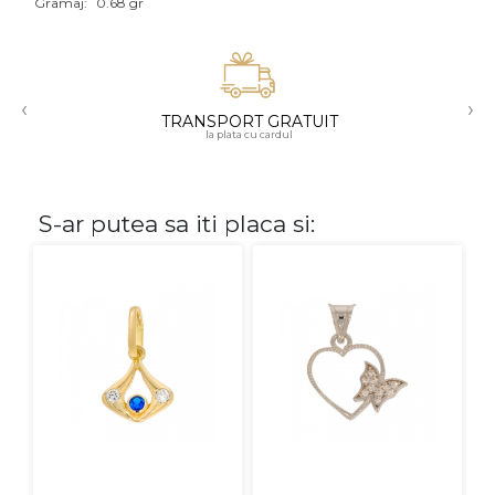
Gramaj:
0.68 gr
Aur mixt
CARATAJ
‹
›
TRANSPORT GRATUIT
14K
la plata cu cardul
18K
22K
S-ar putea sa iti placa si:
PIATRA
Fara pietre
Cu pietre
Diamante