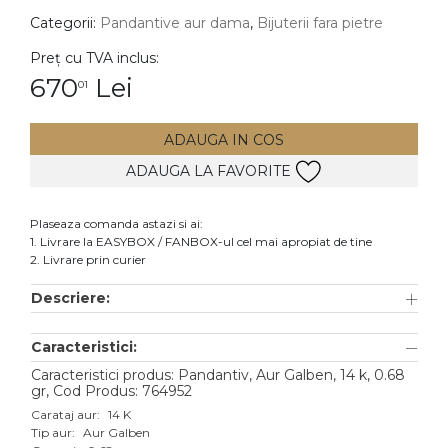
Categorii:
Pandantive aur dama
,
Bijuterii fara pietre
DIAMANTE
Vezi toate
Preț cu TVA inclus:
670
Lei
01
Inele
Cercei
ADAUGA IN COS
Bratari
ADAUGA LA FAVORITE
Coliere
Lanturi
Plaseaza comanda astazi si ai:
1. Livrare la EASYBOX / FANBOX-ul cel mai apropiat de tine
Pandantive
2. Livrare prin curier
Accesorii
Descriere:
TIP METAL
Caracteristici:
Aur galben
Caracteristici produs: Pandantiv, Aur Galben, 14 k, 0.68
gr, Cod Produs: 764952
Aur alb
Carataj aur:
14 K
Tip aur:
Aur Galben
Aur roz