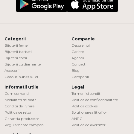
Categorii
Companie
Bijuterii femei
Despre noi
Bijuterii barbati
Cariere
Bijuterii copii
Agentii
Bijuterii cu diamante
Contact
Accesorii
Blog
Cadouri sub 500 lei
Campanii
Informatii utile
Legal
Cum comand
Termeni si conditii
Modalitati de plata
Politica de confidentialitate
Conditii de livrare
Politica cookies
Politica de retur
Solutionarea litigiilor
Garantia produselor
ANPC
Regulamente campanii
Politica de avertizori