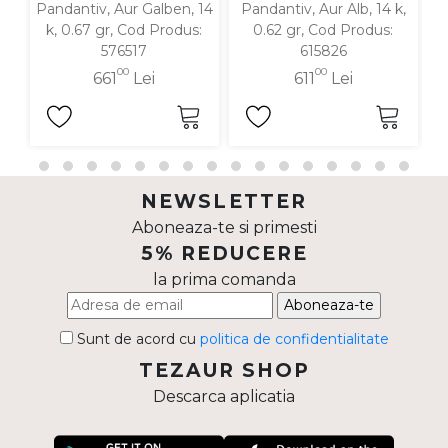
Pandantiv, Aur Galben, 14
Pandantiv, Aur Alb, 14 k,
P
k, 0.67 gr, Cod Produs:
0.62 gr, Cod Produs:
576517
615826
00
00
661
Lei
611
Lei
NEWSLETTER
Aboneaza-te si primesti
5% REDUCERE
la prima comanda
Aboneaza-te
Sunt de acord cu
politica de confidentialitate
TEZAUR SHOP
Descarca aplicatia