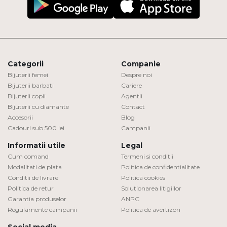
Categorii
Companie
Bijuterii femei
Despre noi
Bijuterii barbati
Cariere
Bijuterii copii
Agentii
Bijuterii cu diamante
Contact
Accesorii
Blog
Cadouri sub 500 lei
Campanii
Informatii utile
Legal
Cum comand
Termeni si conditii
Modalitati de plata
Politica de confidentialitate
Conditii de livrare
Politica cookies
Politica de retur
Solutionarea litigiilor
Garantia produselor
ANPC
Regulamente campanii
Politica de avertizori