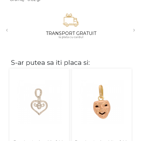
Aur mixt
CARATAJ
‹
›
TRANSPORT GRATUIT
14K
la plata cu cardul
18K
22K
S-ar putea sa iti placa si:
PIATRA
Fara pietre
Cu pietre
Diamante