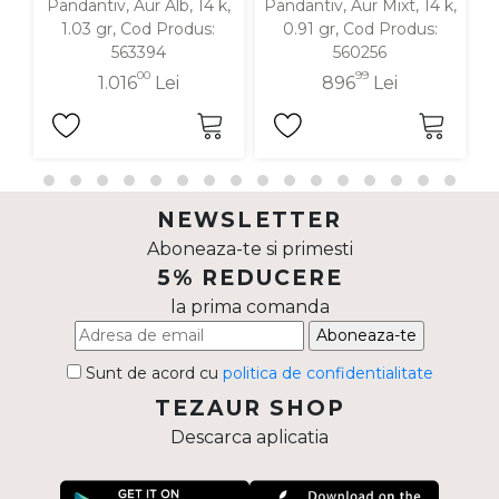
Pandantiv, Aur Alb, 14 k,
Pandantiv, Aur Mixt, 14 k,
P
1.03 gr, Cod Produs:
0.91 gr, Cod Produs:
563394
560256
00
99
1.016
Lei
896
Lei
NEWSLETTER
Aboneaza-te si primesti
5% REDUCERE
la prima comanda
Aboneaza-te
Sunt de acord cu
politica de confidentialitate
TEZAUR SHOP
Descarca aplicatia