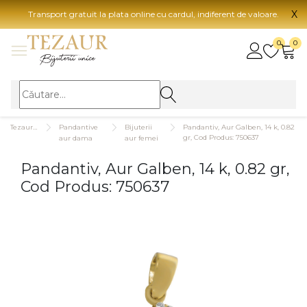
X
Transport gratuit la plata online cu cardul, indiferent de valoare.
BIJUTERII
0
0
Vezi toate bijuteriile
Vezi 
BIJUTERII FEMEI
Vezi toate
TIP 
Tezaurshop.ro
Pandantive
Bijuterii
Pandantiv, Aur Galben, 14 k, 0.82
Inele
Aur
gr, Cod Produs: 750637
aur dama
aur femei
Cercei
Aur
Pandantiv, Aur Galben, 14 k, 0.82 gr,
Bratari
Aur
Cod Produs: 750637
Coliere
Aur
Lanturi
CAR
Pandantive
14K
Accesorii
18K
BIJUTERII BARBATI
Vezi toate
22K