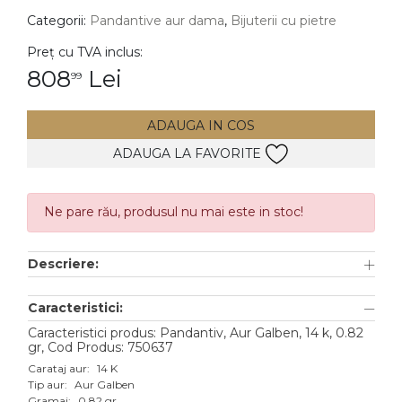
Categorii:
Pandantive aur dama
,
Bijuterii cu pietre
DIAMANTE
Vezi toate
Preț cu TVA inclus:
808
Lei
99
Inele
Cercei
ADAUGA IN COS
Bratari
ADAUGA LA FAVORITE
Coliere
Lanturi
Ne pare rău, produsul nu mai este in stoc!
Pandantive
Accesorii
Descriere:
TIP METAL
Caracteristici:
Caracteristici produs: Pandantiv, Aur Galben, 14 k, 0.82
Aur galben
gr, Cod Produs: 750637
Aur alb
Carataj aur:
14 K
Tip aur:
Aur Galben
Aur roz
Gramaj:
0.82 gr