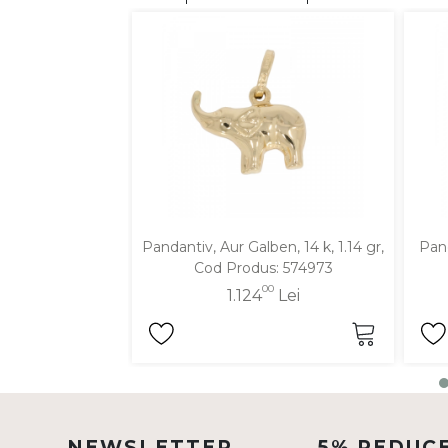
DIAMANTE
Vezi toate
Inele
Cercei
Bratari
Coliere
Lanturi
Pandantiv, Aur Galben, 14 k, 1.14 gr,
Pand
Pandantive
Cod Produs: 574973
Accesorii
00
1.124
Lei
TIP METAL
Aur galben
Aur alb
Aur roz
NEWSLETTER
5% REDUC