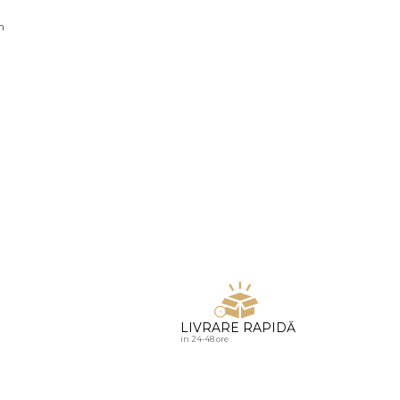
u diamante
n
LIVRARE RAPIDĂ
in 24-48 ore