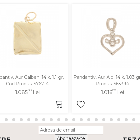
antiv, Aur Galben, 14 k, 1.1 gr,
Pandantiv, Aur Alb, 14 k, 1.03 g
Cod Produs: 576714
Produs: 563394
00
00
1.085
Lei
1.016
Lei
Aboneaza-te
ERE
TEZ