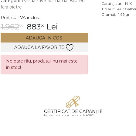
Categorii:
Pandantive aur dama
,
Bijuterii
Carataj aur:
14 K
fara pietre
Vezi toate bijuteriile c
Tip aur:
Aur Galbe
RA
Gramaj:
1.99 gr
Preț cu TVA inclus:
1.962
883
Lei
00
00
pietre
mante
ADAUGA IN COS
ADAUGA LA FAVORITE
Ne pare rău, produsul nu mai este
in stoc!
CERTIFICAT DE GARANȚIE
bijuterii avizate și marcate de ANPC