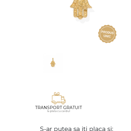
Vezi toate bijuteriile pentru femei
Inele
PIAT
Bratari
Cu 
Coliere
Dia
Lanturi
Pandantive
Accesorii
BIJUTERII COPII
Vezi toate
Inele
Cercei
Bratari
TRANSPORT GRATUIT
Coliere
la plata cu cardul
Lanturi
S-ar putea sa iti placa si:
Pandantive