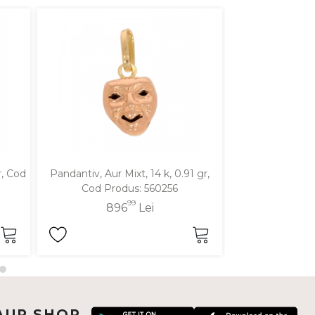
r, Cod
Pandantiv, Aur Mixt, 14 k, 0.91 gr,
Pandantiv, Aur Ga
Cod Produs: 560256
Cod Pro
99
896
Lei
66
AUR SHOP