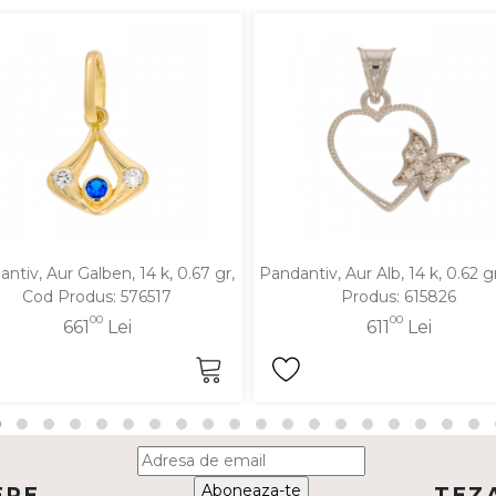
ntiv, Aur Galben, 14 k, 0.67 gr,
Pandantiv, Aur Alb, 14 k, 0.62 g
Cod Produs: 576517
Produs: 615826
00
00
661
Lei
611
Lei
Aboneaza-te
ERE
TEZ