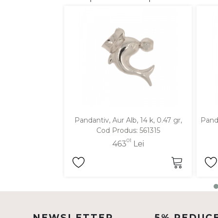
DIAMANTE
Vezi toate
Inele
Cercei
Bratari
Coliere
Lanturi
Pandantiv, Aur Alb, 14 k, 0.47 gr,
Panda
Pandantive
Cod Produs: 561315
Accesorii
01
463
Lei
TIP METAL
Aur galben
Aur alb
Aur roz
NEWSLETTER
5% REDUC