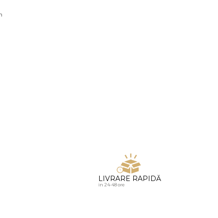
u diamante
n
LIVRARE RAPIDĂ
in 24-48 ore