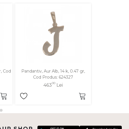
r, Cod
Pandantiv, Aur Alb, 14 k, 0.47 gr,
Pandantiv, Aur 
Cod Produs: 624327
Cod Pro
00
463
Lei
63
AUR SHOP