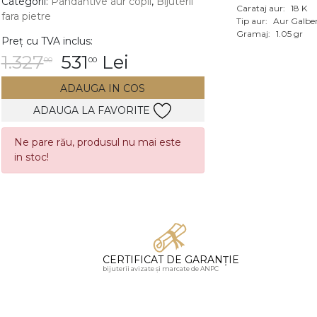
Categorii:
Pandantive aur copii
,
Bijuterii
Carataj aur:
18 K
fara pietre
Vezi toate bijuteriile c
Tip aur:
Aur Galbe
RA
Gramaj:
1.05 gr
Preț cu TVA inclus:
1.327
531
Lei
00
00
pietre
mante
ADAUGA IN COS
ADAUGA LA FAVORITE
Ne pare rău, produsul nu mai este
in stoc!
CERTIFICAT DE GARANȚIE
bijuterii avizate și marcate de ANPC