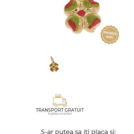
Vezi toate bijuteriile pentru femei
Inele
PIAT
Bratari
Cu 
Coliere
Dia
Lanturi
Pandantive
Accesorii
BIJUTERII COPII
Vezi toate
Inele
Cercei
Bratari
TRANSPORT GRATUIT
Coliere
la plata cu cardul
Lanturi
S-ar putea sa iti placa si:
Pandantive