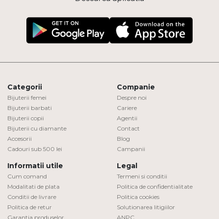
Categorii
Companie
Bijuterii femei
Despre noi
Bijuterii barbati
Cariere
Bijuterii copii
Agentii
Bijuterii cu diamante
Contact
Accesorii
Blog
Cadouri sub 500 lei
Campanii
Informatii utile
Legal
Cum comand
Termeni si conditii
Modalitati de plata
Politica de confidentialitate
Conditii de livrare
Politica cookies
Politica de retur
Solutionarea litigiilor
Garantia produselor
ANPC