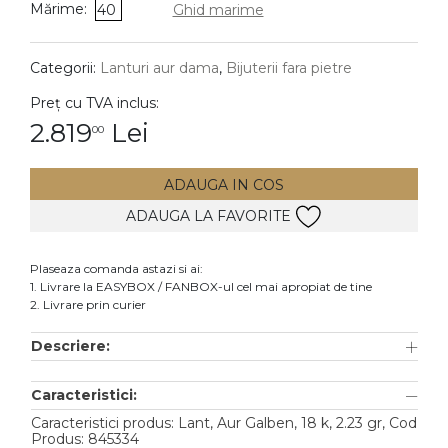
Mărime:
40
Ghid marime
DIAMANTE
Vezi toate
Categorii:
Lanturi aur dama
,
Bijuterii fara pietre
Inele
Preț cu TVA inclus:
Cercei
2.819
Lei
00
Bratari
ADAUGA IN COS
Coliere
ADAUGA LA FAVORITE
Lanturi
Pandantive
Plaseaza comanda astazi si ai:
Accesorii
1. Livrare la EASYBOX / FANBOX-ul cel mai apropiat de tine
2. Livrare prin curier
TIP METAL
Descriere:
Aur galben
Caracteristici:
Aur alb
Caracteristici produs: Lant, Aur Galben, 18 k, 2.23 gr, Cod
Aur roz
Produs: 845334