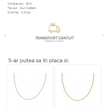
Carataj aur:
18 K
Aur mixt
Tip aur:
Aur Galben
Gramaj:
2.23 gr
CARATAJ
14K
‹
›
18K
TRANSPORT GRATUIT
la plata cu cardul
22K
PIATRA
S-ar putea sa iti placa si:
Fara pietre
Cu pietre
Diamante