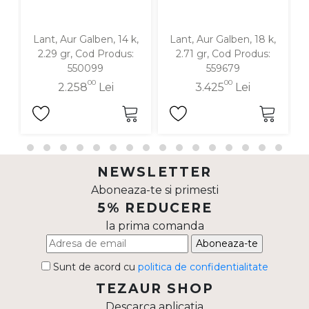
Lant, Aur Galben, 14 k,
Lant, Aur Galben, 18 k,
La
2.29 gr, Cod Produs:
2.71 gr, Cod Produs:
550099
559679
00
00
2.258
Lei
3.425
Lei
NEWSLETTER
Aboneaza-te si primesti
5% REDUCERE
la prima comanda
Aboneaza-te
Sunt de acord cu
politica de confidentialitate
TEZAUR SHOP
Descarca aplicatia