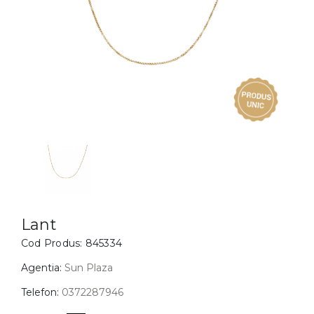
Inele
PIAT
Bratari
Cu 
Coliere
Dia
Lanturi
Pandantive
Accesorii
BIJUTERII COPII
Vezi toate
Inele
Cercei
Lant
Cod Produs:
845334
Bratari
Coliere
Agentia:
Sun Plaza
Lanturi
Telefon:
0372287946
Pandantive