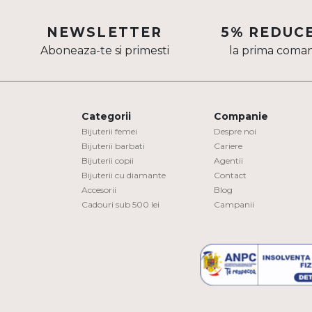
Aur mixt
NEWSLETTER
5% REDUC
CARATAJ
Aboneaza-te si primesti
la prima coma
14K
18K
Categorii
Companie
22K
Bijuterii femei
Despre noi
Bijuterii barbati
Cariere
PIATRA
Bijuterii copii
Agentii
Bijuterii cu diamante
Contact
Fara pietre
Accesorii
Blog
Cadouri sub 500 lei
Campanii
Cu pietre
Diamante