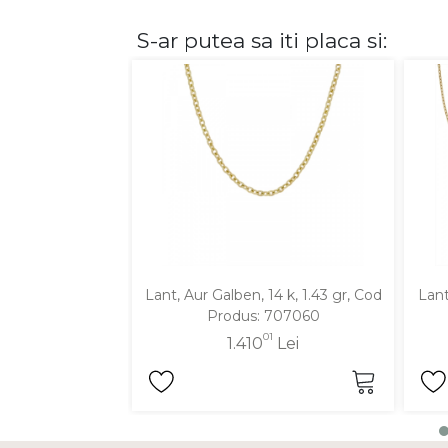
S-ar putea sa iti placa si:
DIAMANTE
Vezi toate
Inele
Cercei
Bratari
Coliere
Lanturi
Pandantive
Accesorii
Lant, Aur Galben, 14 k, 1.43 gr, Cod
Lant
Produs: 707060
TIP METAL
01
1.410
Lei
Aur galben
Aur alb
Aur roz