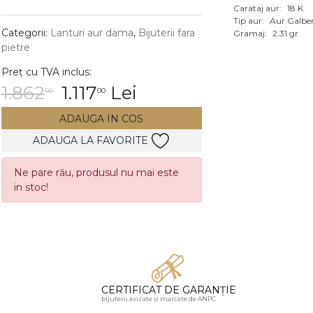
Carataj aur:
18 K
Vezi toate bijuteriile c
Tip aur:
Aur Galbe
RA
Categorii:
Lanturi aur dama
,
Bijuterii fara
Gramaj:
2.31 gr
pietre
pietre
Preț cu TVA inclus:
mante
1.862
1.117
Lei
00
00
ADAUGA IN COS
ADAUGA LA FAVORITE
Ne pare rău, produsul nu mai este
in stoc!
CERTIFICAT DE GARANȚIE
bijuterii avizate și marcate de ANPC