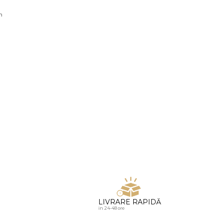
u diamante
n
LIVRARE RAPIDĂ
in 24-48 ore