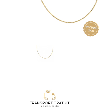
Vezi toate bijuteriile pentru femei
Inele
PIAT
Bratari
Cu 
Coliere
Dia
Lanturi
Pandantive
Accesorii
BIJUTERII COPII
Vezi toate
Inele
Cercei
Bratari
Coliere
Lanturi
TRANSPORT GRATUIT
la plata cu cardul
Pandantive