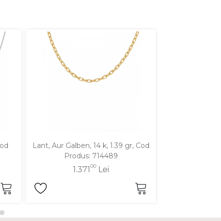
Cod
Lant, Aur Galben, 14 k, 1.39 gr, Cod
Lant, Aur Galben
Produs: 714489
Produ
00
1.371
Lei
1.2