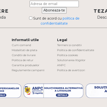
Aboneaza-te
ERE
TEZ
nda
Desca
Sunt de acord cu
politica de
confidentialitate
Informatii utile
Legal
Cum comand
Termeni si conditii
Modalitati de plata
Politica de confidentialitate
Conditii de livrare
Politica cookies
Politica de retur
Solutionarea litigiilor
Garantia produselor
ANPC
Regulamente campanii
Politica de avertizori