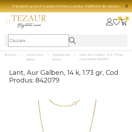
X
Transport gratuit la plata online cu cardul, indiferent de valoare.
BIJUTERII
0
0
Vezi toate bijuteriile
Vezi 
BIJUTERII FEMEI
Vezi toate
TIP 
Tezaurshop.ro
Lanturi aur
Bijuterii aur
Lant, Aur Galben, 14 k, 1.73 gr,
Inele
Aur
Cod Produs: 842079
dama
femei
Cercei
Aur
Lant, Aur Galben, 14 k, 1.73 gr, Cod
Bratari
Aur
Produs: 842079
Coliere
Aur
Lanturi
CAR
Pandantive
14K
Accesorii
18K
BIJUTERII BARBATI
Vezi toate
22K