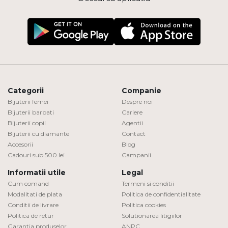
Categorii
Companie
Bijuterii femei
Despre noi
Bijuterii barbati
Cariere
Bijuterii copii
Agentii
Bijuterii cu diamante
Contact
Accesorii
Blog
Cadouri sub 500 lei
Campanii
Informatii utile
Legal
Cum comand
Termeni si conditii
Modalitati de plata
Politica de confidentialitate
Conditii de livrare
Politica cookies
Politica de retur
Solutionarea litigiilor
Garantia produselor
ANPC