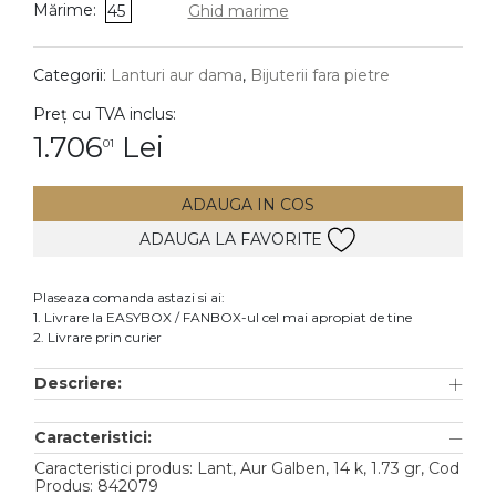
Mărime:
45
Ghid marime
DIAMANTE
Vezi toate
Categorii:
Lanturi aur dama
,
Bijuterii fara pietre
Inele
Preț cu TVA inclus:
Cercei
1.706
Lei
01
Bratari
ADAUGA IN COS
Coliere
ADAUGA LA FAVORITE
Lanturi
Pandantive
Plaseaza comanda astazi si ai:
Accesorii
1. Livrare la EASYBOX / FANBOX-ul cel mai apropiat de tine
2. Livrare prin curier
TIP METAL
Descriere:
Aur galben
Caracteristici:
Aur alb
Caracteristici produs: Lant, Aur Galben, 14 k, 1.73 gr, Cod
Aur roz
Produs: 842079