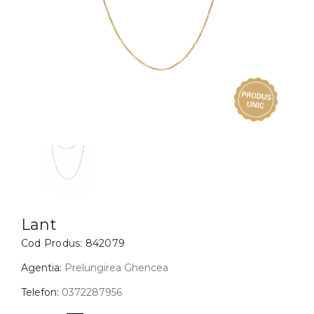
Inele
PIAT
Bratari
Cu 
Coliere
Dia
Lanturi
Pandantive
Accesorii
BIJUTERII COPII
Vezi toate
Inele
Cercei
Lant
Cod Produs:
842079
Bratari
Coliere
Agentia:
Prelungirea Ghencea
Lanturi
Telefon:
0372287956
Pandantive