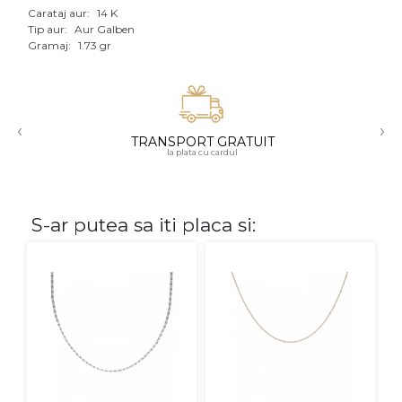
Carataj aur:
14 K
Aur mixt
Tip aur:
Aur Galben
Gramaj:
1.73 gr
CARATAJ
14K
‹
›
18K
TRANSPORT GRATUIT
la plata cu cardul
22K
PIATRA
S-ar putea sa iti placa si:
Fara pietre
Cu pietre
Diamante