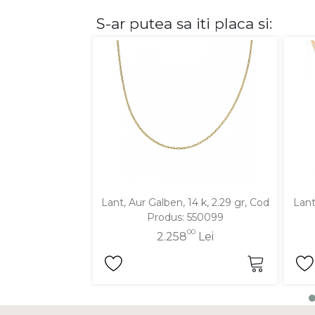
S-ar putea sa iti placa si:
DIAMANTE
Vezi toate
Inele
Cercei
Bratari
Coliere
Lanturi
Pandantive
Accesorii
Lant, Aur Galben, 14 k, 2.29 gr, Cod
Lant
Produs: 550099
TIP METAL
00
2.258
Lei
Aur galben
Aur alb
Aur roz