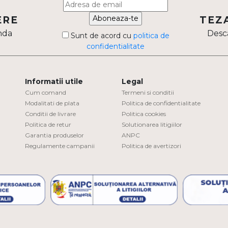
Aboneaza-te
ERE
TEZ
nda
Desca
Sunt de acord cu
politica de
confidentialitate
Informatii utile
Legal
Cum comand
Termeni si conditii
Modalitati de plata
Politica de confidentialitate
Conditii de livrare
Politica cookies
Politica de retur
Solutionarea litigiilor
Garantia produselor
ANPC
Regulamente campanii
Politica de avertizori