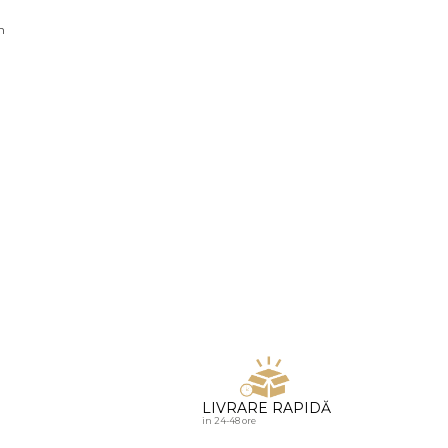
u diamante
n
LIVRARE RAPIDĂ
in 24-48 ore