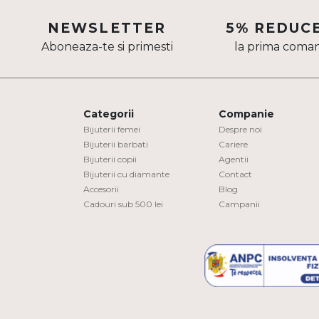
Aur mixt
NEWSLETTER
5% REDUC
Aboneaza-te si primesti
la prima coma
CARATAJ
14K
18K
Categorii
Companie
22K
Bijuterii femei
Despre noi
Bijuterii barbati
Cariere
Bijuterii copii
Agentii
PIATRA
Bijuterii cu diamante
Contact
Accesorii
Blog
Fara pietre
Cadouri sub 500 lei
Campanii
Cu pietre
Diamante