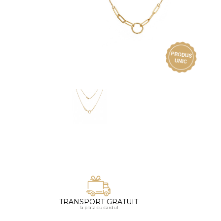
Vezi toate bijuteriile pentru femei
Inele
PIAT
Bratari
Cu 
Coliere
Dia
Lanturi
Pandantive
Accesorii
BIJUTERII COPII
Vezi toate
Inele
Cercei
Bratari
Coliere
TRANSPORT GRATUIT
Lanturi
la plata cu cardul
Pandantive