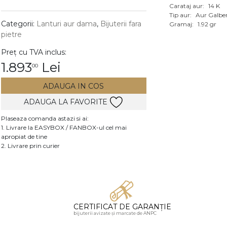
Carataj aur:
14 K
Vezi toate bijuteriile c
Tip aur:
Aur Galbe
RA
Categorii:
Lanturi aur dama
,
Bijuterii fara
Gramaj:
1.92 gr
pietre
pietre
Preț cu TVA inclus:
mante
1.893
Lei
00
ADAUGA IN COS
ADAUGA LA FAVORITE
Plaseaza comanda astazi si ai:
1. Livrare la EASYBOX / FANBOX-ul cel mai
apropiat de tine
2. Livrare prin curier
CERTIFICAT DE GARANȚIE
bijuterii avizate și marcate de ANPC