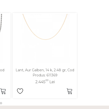
Cod
Lant, Aur Galben, 14 k, 2.48 gr, Cod
Lant, Aur Galben
Produs: 611369
Produ
00
2.445
Lei
2.1